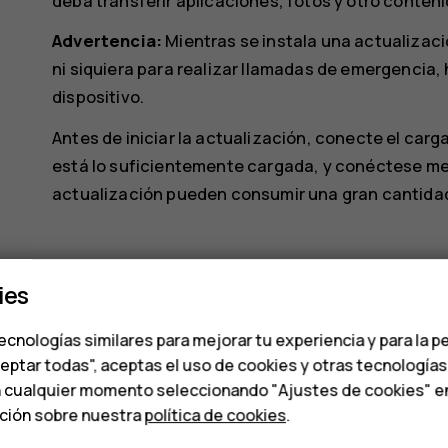
deba transferir aplicaciones, fotos y otro conteni
Advertencia:
Mientras se instala una actualizació
ni siquiera para realizar llamadas de emergencia, h
dispositivo.
Antes de iniciar la actualización, conecte el carg
está lo suficientemente cargada, y conéctese me
actualización pueden consumir una gran cantidad
ies
ecnologías similares para mejorar tu experiencia y para la p
¿Te ha parecido útil?
ceptar todas", aceptas el uso de cookies y otras tecnología
n cualquier momento seleccionando "Ajustes de cookies" en l
ación sobre nuestra
política de cookies
.
Sí
No