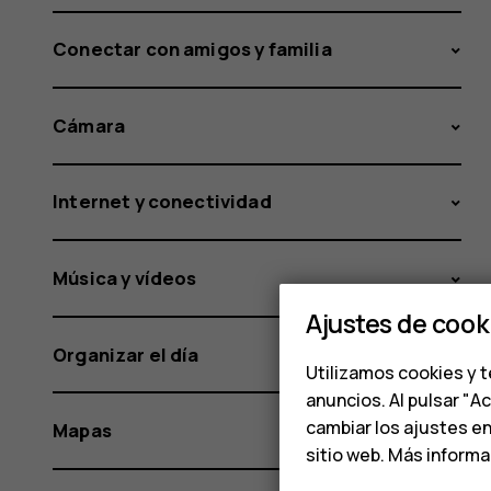
Conectar con amigos y familia
Cámara
Internet y conectividad
Música y vídeos
Ajustes de cook
Organizar el día
Utilizamos cookies y t
anuncios. Al pulsar "A
cambiar los ajustes e
Mapas
sitio web. Más inform