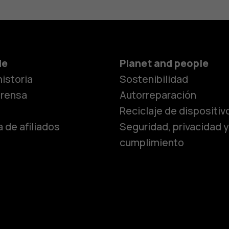
Smartphon
de
Planet and people
istoria
Sostenibilidad
Teléfonos c
prensa
Autorreparación
Reciclaje de dispositiv
 de afiliados
Seguridad, privacidad y
Teléfonos p
cumplimiento
personas m
Accesorios