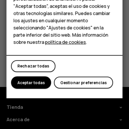
Accesorios
Eliminar una cita
"Aceptar todas", aceptas el uso de cookies y
HMD Terra M
otras tecnologías similares. Puedes cambiar
Toque el evento.
los ajustes en cualquier momento
Para empresas
Toque
>
Eliminar
.
more_vert
seleccionando "Ajustes de cookies" en la
parte inferior del sitio web. Más información
Tabletas
sobre nuestra
política de cookies
.
Tienda
¿Te ha parecido útil?
Rechazar todas
Mi cuenta
Sí
No
Aceptar todas
Gestionar preferencias
Tienda
Acerca de