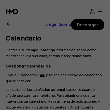
Guía
del
Elegir idioma
Descargar
usuario
Calendario
de
Controle su tiempo: obtenga información sobre cómo
Nokia
mantener al día sus citas, tareas y programaciones.
Gestionar calendarios
2.1
Toque
Calendario
>
y seleccione el tipo de calendario
dehaze
que quiere ver.
Los calendarios se añaden automáticamente cuando
añade una cuenta al teléfono. Para añadir una cuenta
nueva con un calendario, vaya al menú de aplicaciones y
toque
Ajustes
>
Usuarios y cuentas
>
Añadir cuenta
.