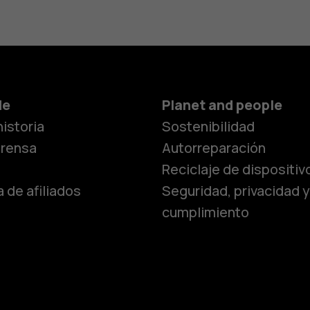
Smartphon
de
Planet and people
istoria
Sostenibilidad
Teléfonos c
prensa
Autorreparación
Reciclaje de dispositiv
 de afiliados
Seguridad, privacidad y
Teléfonos p
cumplimiento
personas m