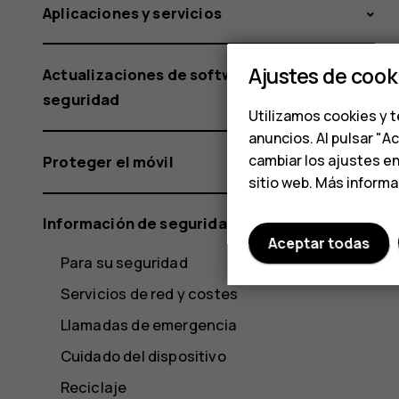
Aplicaciones y servicios
Ajustes de cook
Actualizaciones de software y copias de
seguridad
Utilizamos cookies y t
anuncios. Al pulsar "A
cambiar los ajustes e
Proteger el móvil
sitio web. Más inform
Información de seguridad y del producto
Aceptar todas
Para su seguridad
Servicios de red y costes
Llamadas de emergencia
Cuidado del dispositivo
Reciclaje