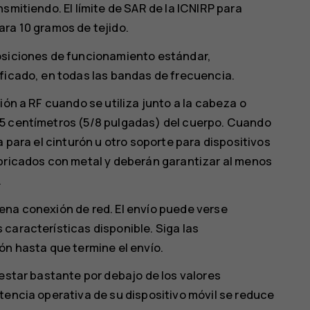
smitiendo. El límite de SAR de la ICNIRP para
ara 10 gramos de tejido.
osiciones de funcionamiento estándar,
ficado, en todas las bandas de frecuencia.
ión a RF cuando se utiliza junto a la cabeza o
,5 centímetros (5/8 pulgadas) del cuerpo. Cuando
a para el cinturón u otro soporte para dispositivos
abricados con metal y deberán garantizar al menos
.
ena conexión de red. El envío puede verse
características disponible. Siga las
ón hasta que termine el envío.
 estar bastante por debajo de los valores
tencia operativa de su dispositivo móvil se reduce