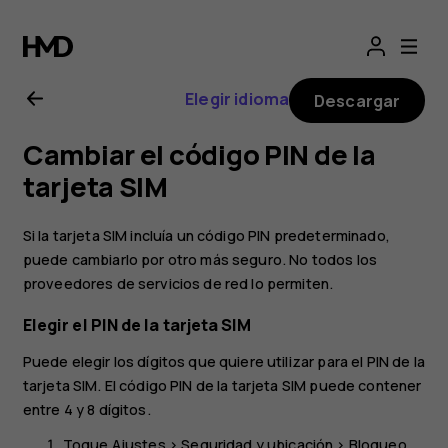
Guía
del
Elegir idioma
Descargar
usuario
Cambiar el código PIN de la
de
tarjeta SIM
Nokia
Si la tarjeta SIM incluía un código PIN predeterminado,
puede cambiarlo por otro más seguro. No todos los
2.1
proveedores de servicios de red lo permiten.
Elegir el PIN de la tarjeta SIM
Puede elegir los dígitos que quiere utilizar para el PIN de la
tarjeta SIM. El código PIN de la tarjeta SIM puede contener
entre 4 y 8 dígitos.
Toque
Ajustes
>
Seguridad y ubicación
>
Bloqueo