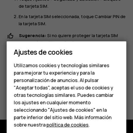
de tarjeta SIM
.
En la tarjeta SIM seleccionada, toque
Cambiar PIN de
la tarjeta SIM
.
Smartphones
Sugerencia:
Si no quiere proteger la tarjeta SIM
con un código PIN, en Configurar bloqueo de tarjeta
Teléfonos clásicos
SIM, cambie
Bloquear tarjeta SIM
a
Desactivado
y
Ajustes de cookies
Teléfonos para
escriba su PIN actual.
Utilizamos cookies y tecnologías similares
personas mayores
para mejorar tu experiencia y para la
personalización de anuncios. Al pulsar
Accesorios
"Aceptar todas", aceptas el uso de cookies y
HMD Terra M
otras tecnologías similares. Puedes cambiar
¿Te ha parecido útil?
los ajustes en cualquier momento
Para empresas
seleccionando "Ajustes de cookies" en la
Sí
No
parte inferior del sitio web. Más información
Tabletas
sobre nuestra
política de cookies
.