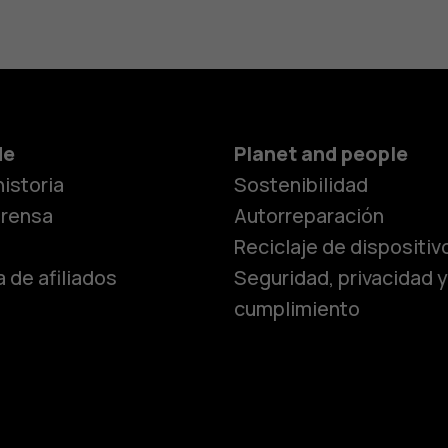
Smartphon
de
Planet and people
istoria
Sostenibilidad
Teléfonos c
prensa
Autorreparación
Reciclaje de dispositiv
 de afiliados
Seguridad, privacidad y
Teléfonos p
cumplimiento
personas m