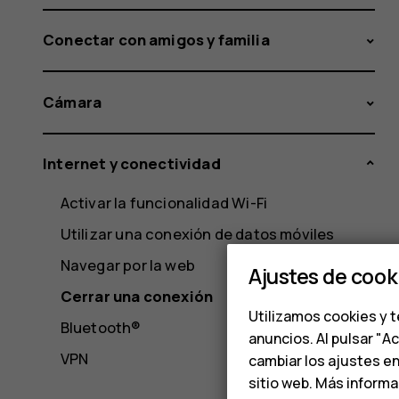
Conectar con amigos y familia
Cámara
Internet y conectividad
Activar la funcionalidad Wi-Fi
Utilizar una conexión de datos móviles
Navegar por la web
Ajustes de cook
Cerrar una conexión
Utilizamos cookies y t
Bluetooth®
anuncios. Al pulsar "A
VPN
cambiar los ajustes e
sitio web. Más inform