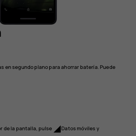
n
tas en segundo plano para ahorrar batería. Puede
network_cell
r de la pantalla, pulse
Datos móviles
y