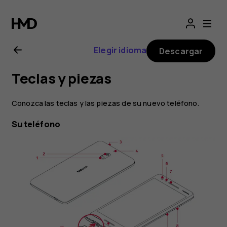
Guía
del
Elegir idioma
Descargar
usuario
Teclas y piezas
de
Conozca las teclas y las piezas de su nuevo teléfono.
Nokia
Su teléfono
2.1