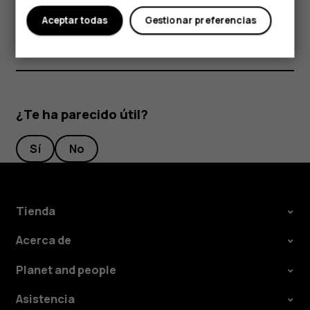
tarjetas podrían dañarse.
Aceptar todas
Gestionar preferencias
¿Te ha parecido útil?
Sí
No
Tienda
Acerca de
Planet and people
Asistencia