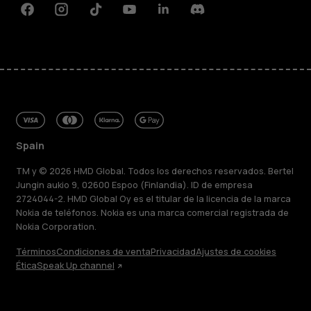
Facebook
Instagram
Tiktok
Youtube
Linkedin
Discord
Spain
TM y © 2026 HMD Global. Todos los derechos reservados. Bertel
Jungin aukio 9, 02600 Espoo (Finlandia). ID de empresa
2724044-2. HMD Global Oy es el titular de la licencia de la marca
Nokia de teléfonos. Nokia es una marca comercial registrada de
Nokia Corporation.
Términos
Condiciones de venta
Privacidad
Ajustes de cookies
Ética
Speak Up channel
Acerca de
Blog