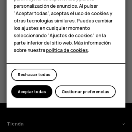
consumo de datos, toque
Ajustes
>
Redes e
personalización de anuncios. Al pulsar
Accesorios
Internet
>
Uso de datos
.
"Aceptar todas", aceptas el uso de cookies y
HMD Terra M
otras tecnologías similares. Puedes cambiar
Detener la itinerancia de datos
los ajustes en cualquier momento
Para empresas
Toque
Ajustes
>
Redes e Internet
>
Redes móviles
y
seleccionando "Ajustes de cookies" en la
cambie
Itinerancia
a desactivado.
parte inferior del sitio web. Más información
Tabletas
sobre nuestra
política de cookies
.
Tienda
Rechazar todas
Mi cuenta
¿Te ha parecido útil?
Aceptar todas
Gestionar preferencias
Sí
No
Tienda