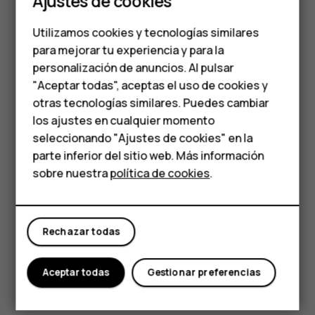
Ajustes de cookies
eliminada, la aplicación instalada puede dejar de funcionar.
Teléfonos para
Para obtener más información, consulte la documentación
Utilizamos cookies y tecnologías similares
de la aplicación instalada.
personas mayores
para mejorar tu experiencia y para la
Volver a añadir una aplicación deshabilitada
personalización de anuncios. Al pulsar
Accesorios
"Aceptar todas", aceptas el uso de cookies y
Puede volver a añadir una aplicación deshabilitada a la lista
HMD Terra M
otras tecnologías similares. Puedes cambiar
de aplicaciones.
los ajustes en cualquier momento
Para empresas
Toque
Ajustes
>
Aplicaciones y notificaciones
.
seleccionando "Ajustes de cookies" en la
parte inferior del sitio web. Más información
Toque
Información de la aplicación
.
Tabletas
sobre nuestra
política de cookies
.
Toque
Todas las aplicaciones
>
Aplicaciones
Tienda
deshabilitadas
.
Toque el nombre de la aplicación.
Rechazar todas
Mi cuenta
Toque
HABILITAR
.
Aceptar todas
Gestionar preferencias
Copiar contenido del teléfono al ordenador y
viceversa