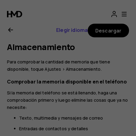
Guía
del
Elegir idioma
Descargar
usuario
Almacenamiento
de
Para comprobar la cantidad de memoria que tiene
Nokia
disponible, toque
Ajustes
>
Almacenamiento
.
Comprobar la memoria disponible en el teléfono
2.1
Si la memoria del teléfono se está llenando, haga una
comprobación primero y luego elimine las cosas que ya no
necesite:
Texto, multimedia y mensajes de correo
Entradas de contactos y detalles