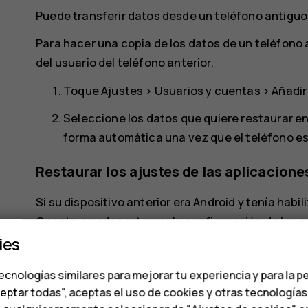
Puede transferir datos desde un teléfono antiguo
Para hacer una copia de los datos de un teléfono 
del usuario del teléfono anterior.
Toque
Ajustes
>
Usuarios y cuentas
>
Añadir
Seleccione los datos que quiere restaurar e
forma automática una vez que el teléfono es
Restaurar los ajustes de las aplicacion
Si su dispositivo anterior era Android y tenía hab
Google, puede restaurar la configuración de las a
ies
Toque
Ajustes
>
Sistema
>
Copia de segurid
ecnologías similares para mejorar tu experiencia y para la p
Cambie
Copia de seguridad en Google Drive
ceptar todas", aceptas el uso de cookies y otras tecnología