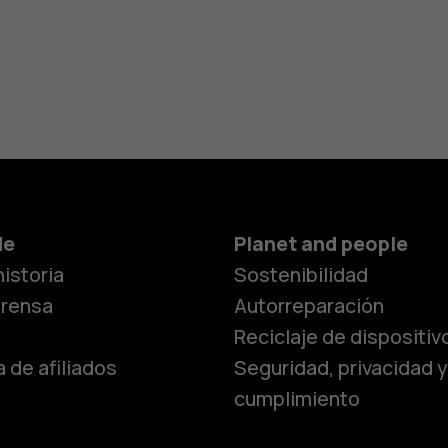
Smartphon
de
Planet and people
istoria
Sostenibilidad
Teléfonos c
prensa
Autorreparación
Reciclaje de dispositiv
 de afiliados
Seguridad, privacidad y
Teléfonos p
cumplimiento