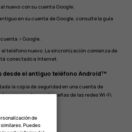
 al nuevo con su cuenta Google.
antiguo en su cuenta de Google, consulte la guía
 cuenta
>
Google
.
n el teléfono nuevo. La sincronización comienza de
tá conectado a Internet.
es desde el antiguo teléfono Android™
ilitada la copia de seguridad en una cuenta de
plicaciones y las contraseñas de las redes Wi-Fi.
ad
.
ersonalización de
a
Activado
.
s similares. Puedes