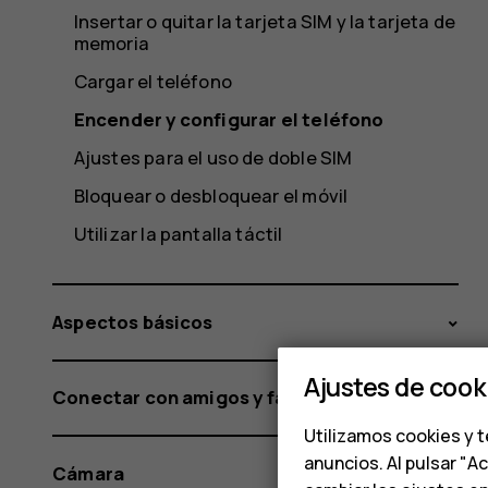
Insertar o quitar la tarjeta SIM y la tarjeta de
memoria
Cargar el teléfono
Encender y configurar el teléfono
Ajustes para el uso de doble SIM
Bloquear o desbloquear el móvil
Utilizar la pantalla táctil
Aspectos básicos
Ajustes de cook
Conectar con amigos y familia
Utilizamos cookies y t
anuncios. Al pulsar "A
Cámara