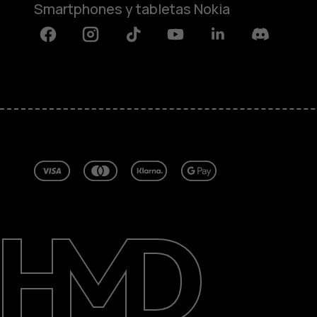
Smartphones y tabletas Nokia
Facebook
Instagram
Tiktok
Youtube
Linkedin
Discord
Acerca de
Blog
Reparar, reutilizar, reciclar
Sostenibilidad
Asistencia
Spain