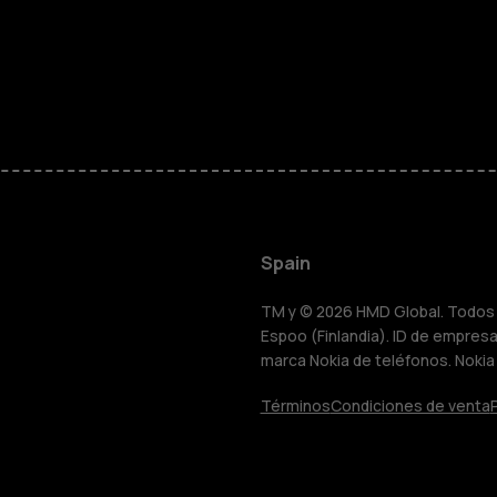
personas m
Accesorios
HMD Terra 
Para empre
Spain
Tabletas
TM y © 2026 HMD Global. Todos l
Espoo (Finlandia). ID de empresa 
marca Nokia de teléfonos. Nokia
Tienda
Términos
Condiciones de venta