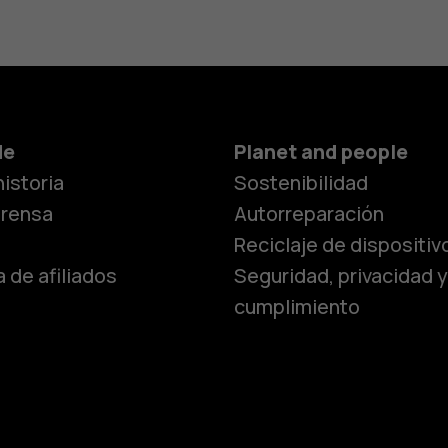
Smartphon
de
Planet and people
istoria
Sostenibilidad
Teléfonos c
prensa
Autorreparación
Reciclaje de dispositiv
 de afiliados
Seguridad, privacidad y
Teléfonos p
cumplimiento
personas m