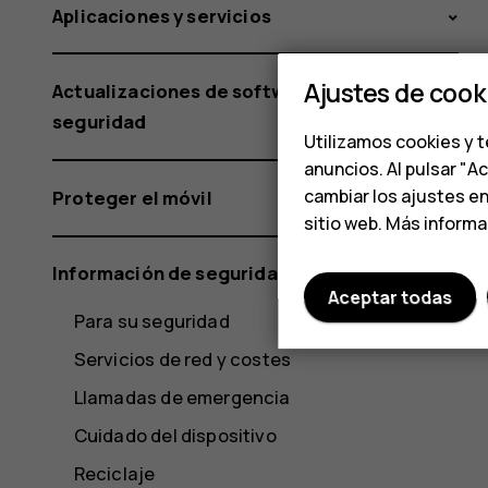
Aplicaciones y servicios
Ajustes de cook
Actualizaciones de software y copias de
seguridad
Utilizamos cookies y t
anuncios. Al pulsar "A
cambiar los ajustes e
Proteger el móvil
sitio web. Más inform
Información de seguridad y del producto
Aceptar todas
Para su seguridad
Servicios de red y costes
Llamadas de emergencia
Cuidado del dispositivo
Reciclaje