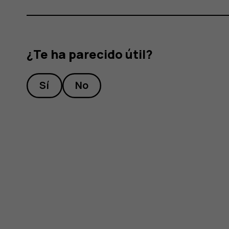
¿Te ha parecido útil?
Sí
No