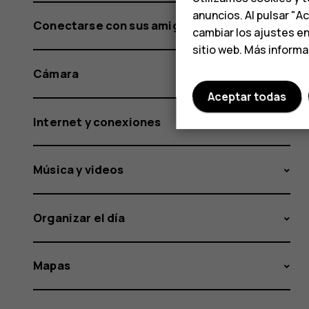
anuncios. Al pulsar "A
Conectarse con sus amigos y familiares
cambiar los ajustes e
sitio web. Más inform
Cámara
Aceptar todas
Internet y conexiones
Música y videos
Organizar el día
Mapas