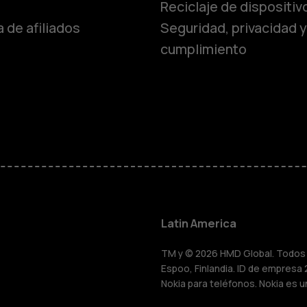
Reciclaje de dispositiv
 de afiliados
Seguridad, privacidad y
cumplimiento
Smartphon
Teléfonos 
Teléfonos p
personas m
Latin America
HMD Terra 
TM y © 2026 HMD Global. Todos l
Espoo, Finlandia. ID de empresa 
Nokia para teléfonos. Nokia es u