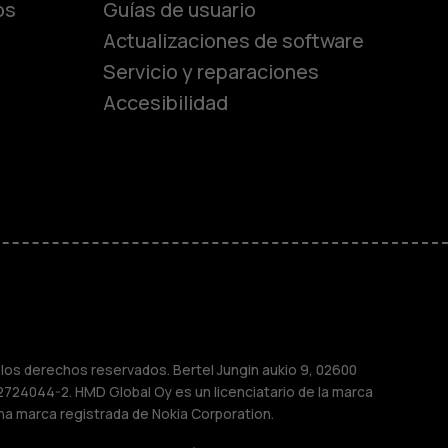
os
Guías de usuario
Actualizaciones de software
Servicio y reparaciones
es
Accesibilidad
de gama media
ara
ayores
M
os derechos reservados. Bertel Jungin aukio 9, 02600
2724044-2. HMD Global Oy es un licenciatario de la marca
na marca registrada de Nokia Corporation.