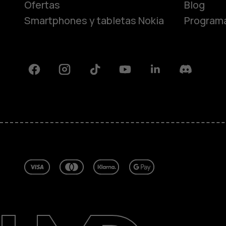
Ofertas
Blog
Smartphones y tabletas Nokia
Programa
Facebook
Instagram
Tiktok
Youtube
Linkedin
Discord
Acerca de
Blog
Reparar, reutilizar, reciclar
Sostenibilidad
Soporte