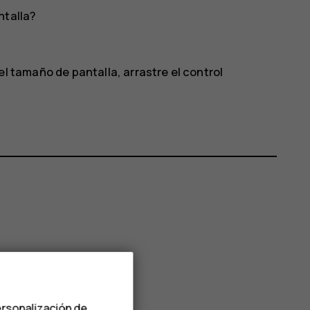
ntalla?
el tamaño de pantalla, arrastre el control
ersonalización de