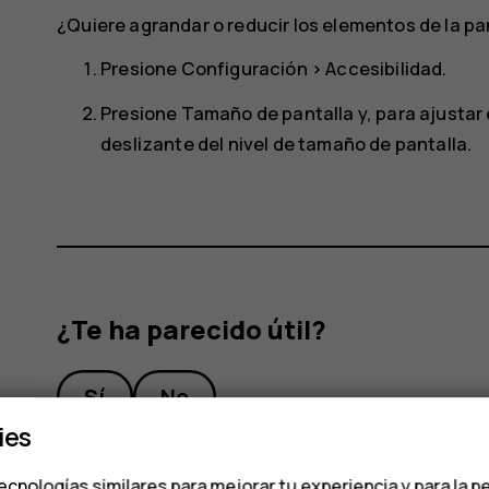
¿Quiere agrandar o reducir los elementos de la pa
Presione
Configuración
>
Accesibilidad
.
Presione
Tamaño de pantalla
y, para ajustar 
deslizante del nivel de tamaño de pantalla.
¿Te ha parecido útil?
Sí
No
ies
ecnologías similares para mejorar tu experiencia y para la p