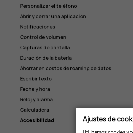
Personalizar el teléfono
Abrir y cerrar una aplicación
Notificaciones
Control de volumen
Capturas de pantalla
Duración de la batería
Ahorrar en costos de roaming de datos
Escribir texto
Fecha y hora
Reloj y alarma
Calculadora
Ajustes de cook
Accesibilidad
Utilizamos cookies y t