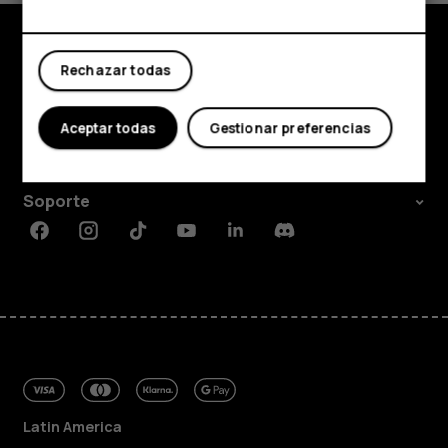
Mi cuenta
Rechazar todas
Comprar
Acerca de
Aceptar todas
Gestionar preferencias
Planet and people
Soporte
Facebook
Instagram
Tiktok
Youtube
Linkedin
Discord
Latin America