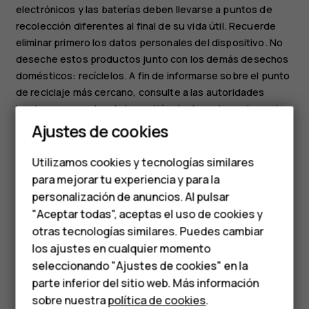
electrónicos y las baterías deben llevarse a puntos de
recolección diferentes al final de su vida útil. Recuerde
eliminar primero los datos personales del dispositivo. No
deseche estos productos junto con los demás desechos
domésticos: recíclelos. A fin de informarse sobre el punto
de reciclaje más cercano, consulte a las autoridades
locales encargadas de la gestión de desechos o lea sobre
Smartphones
el programa de devolución de HMD y la disponibilidad en
Ajustes de cookies
su país en
Teléfonos de gama
www.hmd.com/phones/support/topics/recycle
.
Utilizamos cookies y tecnologías similares
media
para mejorar tu experiencia y para la
personalización de anuncios. Al pulsar
Teléfonos para
"Aceptar todas", aceptas el uso de cookies y
personas mayores
otras tecnologías similares. Puedes cambiar
los ajustes en cualquier momento
HMD Terra M
¿Te ha parecido útil?
seleccionando "Ajustes de cookies" en la
parte inferior del sitio web. Más información
Comprar
Sí
No
sobre nuestra
política de cookies
.