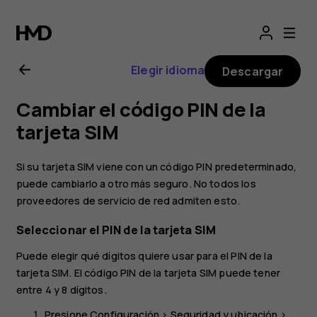
Manual
del
Elegir idioma
Descargar
usuario
Cambiar el código PIN de la
de
tarjeta SIM
Nokia
Si su tarjeta SIM viene con un código PIN predeterminado,
puede cambiarlo a otro más seguro. No todos los
2.1
proveedores de servicio de red admiten esto.
Seleccionar el PIN de la tarjeta SIM
Puede elegir qué dígitos quiere usar para el PIN de la
tarjeta SIM. El código PIN de la tarjeta SIM puede tener
entre 4 y 8 dígitos.
Presione
Configuración
>
Seguridad y ubicación
>