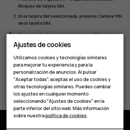
Bloqueo de tarjeta SIM
.
En la tarjeta SIM seleccionada, presione
Cambiar PIN
de la tarjeta SIM
.
Sugerencia
: Si no desea proteger la SIM con un
Smartphones
código PIN, cambie
Bloquear tarjeta SIM
a
Ajustes de cookies
Desactivado
y escriba el PIN actual.
Teléfonos de gama
Utilizamos cookies y tecnologías similares
media
para mejorar tu experiencia y para la
personalización de anuncios. Al pulsar
Teléfonos para
"Aceptar todas", aceptas el uso de cookies y
personas mayores
otras tecnologías similares. Puedes cambiar
¿Te ha parecido útil?
los ajustes en cualquier momento
HMD Terra M
seleccionando "Ajustes de cookies" en la
Sí
No
parte inferior del sitio web. Más información
Comprar
sobre nuestra
política de cookies
.
Mi cuenta