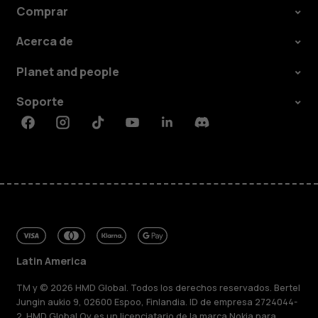
Comprar
Acerca de
Planet and people
Soporte
Facebook
Instagram
Tiktok
Youtube
Linkedin
Discord
Latin America
TM y © 2026 HMD Global. Todos los derechos reservados. Bertel
Jungin aukio 9, 02600 Espoo, Finlandia. ID de empresa 2724044-
2. HMD Global Oy es un licenciatario de la marca Nokia para