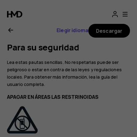
Manual
del
Elegir idioma
Descargar
usuario
Para su seguridad
de
Lea estas pautas sencillas. No respetarlas puede ser
Nokia
peligroso o estar en contra de las leyes y regulaciones
locales. Para obtener más información, lea la guía del
usuario completa.
2.1
APAGAR EN ÁREAS LAS RESTRINGIDAS