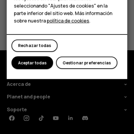
HMD Terra M
seleccionando "Ajustes de cookies" en la
parte inferior del sitio web. Más información
Comprar
sobre nuestra
política de cookies
.
¿Te ha parecido útil?
Mi cuenta
Sí
No
Rechazar todas
Aceptar todas
Gestionar preferencias
Comprar
Acerca de
Planet and people
Soporte
Facebook
Instagram
Tiktok
Youtube
Linkedin
Discord