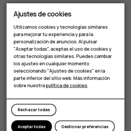
En Chrome,
Smartphones
Ajustes de cookies
Presione el cuadro que se encuentra junto a la barra
Teléfonos de gama
de dirección.
Utilizamos cookies y tecnologías similares
media
Presione la pestaña que quiera.
para mejorar tu experiencia y para la
personalización de anuncios. Al pulsar
Teléfonos para
Cerrar una pestaña
"Aceptar todas", aceptas el uso de cookies y
En Chrome,
personas mayores
otras tecnologías similares. Puedes cambiar
los ajustes en cualquier momento
Presione el cuadro que se encuentra junto a la barra
HMD Terra M
seleccionando "Ajustes de cookies" en la
de dirección.
parte inferior del sitio web. Más información
Comprar
Presione
X
en la pestaña que quiera cerrar.
sobre nuestra
política de cookies
.
Explorar la Web
Mi cuenta
Explore la Web y el mundo exterior con el buscador de
Rechazar todas
Google. Puede usar el teclado para escribir las palabras
de la búsqueda.
Aceptar todas
Gestionar preferencias
En Chrome,