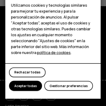
Teléfonos de gama
Sí
No
Utilizamos cookies y tecnologías similares
media
para mejorar tu experiencia y para la
personalización de anuncios. Al pulsar
Teléfonos para
Comprar
"Aceptar todas", aceptas el uso de cookies y
personas mayores
otras tecnologías similares. Puedes cambiar
Acerca de
los ajustes en cualquier momento
HMD Terra M
seleccionando "Ajustes de cookies" en la
Planet and people
parte inferior del sitio web. Más información
Comprar
sobre nuestra
política de cookies
.
Soporte
Facebook
Instagram
Tiktok
Youtube
Linkedin
Discord
Mi cuenta
Rechazar todas
Aceptar todas
Gestionar preferencias
Latin America