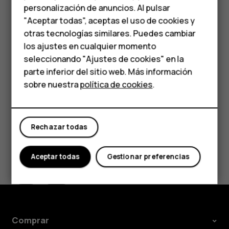
personalización de anuncios. Al pulsar
Responder un mensaje
Teléfonos para
"Aceptar todas", aceptas el uso de cookies y
Presione
Mensajes
.
personas mayores
otras tecnologías similares. Puedes cambiar
los ajustes en cualquier momento
Presione el mensaje que desea responder.
HMD Terra M
seleccionando "Ajustes de cookies" en la
Escriba su respuesta en el cuadro de texto debajo
parte inferior del sitio web. Más información
Comprar
del mensaje y presione
.
send
sobre nuestra
política de cookies
.
Mi cuenta
Rechazar todas
¿Te ha parecido útil?
Aceptar todas
Gestionar preferencias
Sí
No
Comprar