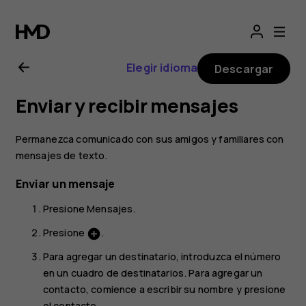
Manual
del
Elegir idioma
Descargar
usuario
Enviar y recibir mensajes
de
Permanezca comunicado con sus amigos y familiares con
Nokia
mensajes de texto.
Enviar un mensaje
2.1
Presione
Mensajes
.
Presione
.
add_circle
Para agregar un destinatario, introduzca el número
en un cuadro de destinatarios. Para agregar un
contacto, comience a escribir su nombre y presione
el contacto.