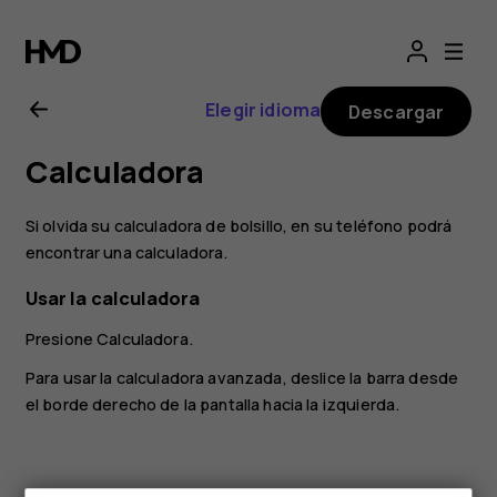
Manual
del
Elegir idioma
Descargar
usuario
Calculadora
de
Si olvida su calculadora de bolsillo, en su teléfono podrá
Nokia
encontrar una calculadora.
Usar la calculadora
2.1
Presione
Calculadora
.
Para usar la calculadora avanzada, deslice la barra desde
el borde derecho de la pantalla hacia la izquierda.