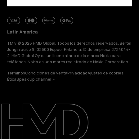
Latin America
TM y © 2026 HMD Global. Todos los derechos reservados. Bertel
Jungin aukio 9, 02600 Espoo, Finlandia. ID de empresa 2724044-
2. HMD Global Oy es un licenciatario de la marca Nokia para
teléfonos. Nokia es una marca registrada de Nokia Corporation.
Términos
Condiciones de venta
Privacidad
Ajustes de cookies
Ética
Speak Up channel
Acerca de
Blog
Reparar, reutilizar, reciclar
Sostenibilidad
Soporte
Latin America