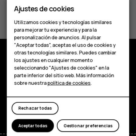
Smartphones
Ajustes de cookies
Teléfonos de gama
¿Te ha parecido útil?
Utilizamos cookies y tecnologías similares
media
para mejorar tu experiencia y para la
Sí
No
personalización de anuncios. Al pulsar
Teléfonos para
"Aceptar todas", aceptas el uso de cookies y
personas mayores
otras tecnologías similares. Puedes cambiar
los ajustes en cualquier momento
Comprar
HMD Terra M
seleccionando "Ajustes de cookies" en la
Acerca de
parte inferior del sitio web. Más información
Comprar
sobre nuestra
política de cookies
.
Planet and people
Mi cuenta
Soporte
Rechazar todas
Facebook
Instagram
Tiktok
Youtube
Linkedin
Discord
Aceptar todas
Gestionar preferencias