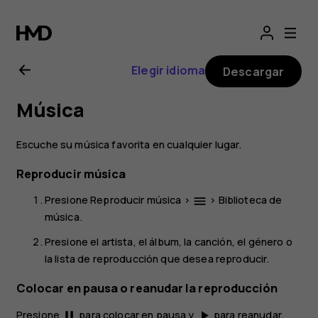
Manual
del
Elegir idioma
Descargar
usuario
Música
de
Escuche su música favorita en cualquier lugar.
Nokia
Reproducir música
2.1
Presione
Reproducir música
>
>
Biblioteca de
menu
música
.
Presione el artista, el álbum, la canción, el género o
la lista de reproducción que desea reproducir.
Colocar en pausa o reanudar la reproducción
Presione
para colocar en pausa y
para reanudar.
pause
play_arrow