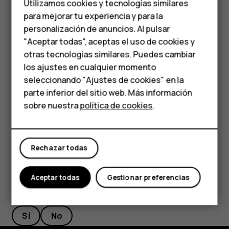
Utilizamos cookies y tecnologías similares
Si tiene música o videos almacenados en su computadora,
media
para mejorar tu experiencia y para la
pero desea tener acceso a ellos en su teléfono, use un
personalización de anuncios. Al pulsar
Teléfonos para
cable USB para sincronizar los elementos multimedia entre
"Aceptar todas", aceptas el uso de cookies y
su teléfono y la computadora.
personas mayores
otras tecnologías similares. Puedes cambiar
Conecte el teléfono a una computadora compatible
los ajustes en cualquier momento
HMD Terra M
con un cable USB.
seleccionando "Ajustes de cookies" en la
parte inferior del sitio web. Más información
En el administrador de archivos de la computadora,
Comprar
sobre nuestra
política de cookies
.
arrastre y coloque las canciones y los videos al
teléfono.
Mi cuenta
Rechazar todas
Aceptar todas
Gestionar preferencias
¿Te ha parecido útil?
Sí
No