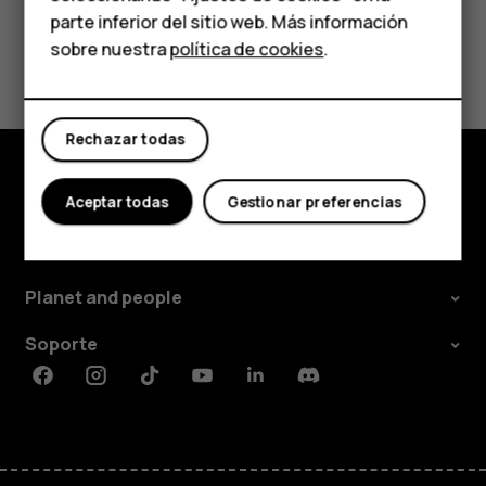
parte inferior del sitio web. Más información
Comprar
sobre nuestra
política de cookies
.
¿Te ha parecido útil?
Mi cuenta
Sí
No
Rechazar todas
Aceptar todas
Gestionar preferencias
Comprar
Acerca de
Planet and people
Soporte
Facebook
Instagram
Tiktok
Youtube
Linkedin
Discord