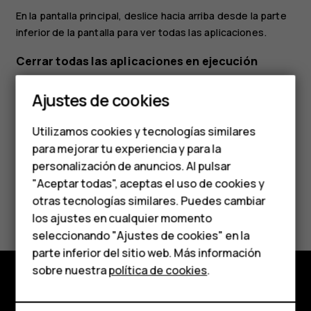
En la pantalla principal, deslice hacia arriba desde la parte
inferior de la pantalla para ver todas las aplicaciones.
Cerrar todas las aplicaciones en ejecución
Smartphones
Presione
, deslícese hacia arriba por todas las
check_box_outline_blank
Ajustes de cookies
aplicaciones y presione
BORRAR TODAS
.
Teléfonos de gama
Utilizamos cookies y tecnologías similares
media
para mejorar tu experiencia y para la
personalización de anuncios. Al pulsar
Teléfonos para
"Aceptar todas", aceptas el uso de cookies y
personas mayores
¿Te ha parecido útil?
otras tecnologías similares. Puedes cambiar
los ajustes en cualquier momento
HMD Terra M
seleccionando "Ajustes de cookies" en la
Sí
No
parte inferior del sitio web. Más información
Comprar
sobre nuestra
política de cookies
.
Comprar
Mi cuenta