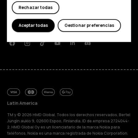
Acerca de
Rechazar todas
Planet and people
Aceptar todas
Gestionar preferencias
Soporte
Facebook
Instagram
Tiktok
Youtube
Linkedin
Discord
Latin America
TM y © 2026 HMD Global. Todos los derechos reservados. Bertel
Jungin aukio 9, 02600 Espoo, Finlandia. ID de empresa 2724044-
2. HMD Global Oy es un licenciatario de la marca Nokia para
teléfonos. Nokia es una marca registrada de Nokia Corporation.