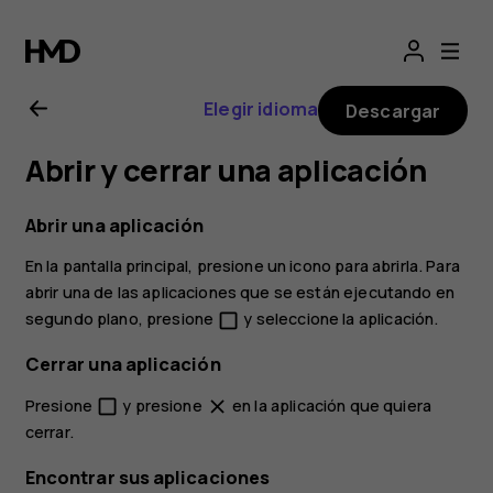
Manual
del
Elegir idioma
Descargar
usuario
Abrir y cerrar una aplicación
de
Abrir una aplicación
Nokia
En la pantalla principal, presione un icono para abrirla. Para
abrir una de las aplicaciones que se están ejecutando en
2.1
segundo plano, presione
y seleccione la aplicación.
check_box_outline_blank
Cerrar una aplicación
Presione
y presione
en la aplicación que quiera
check_box_outline_blank
close
cerrar.
Encontrar sus aplicaciones