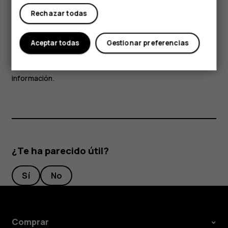
Acceder a música, películas o libros con Google
Rechazar todas
Play
Con Google Play, puede obtener acceso a canciones,
Aceptar todas
Gestionar preferencias
películas y libros.
Presione
Música
,
Películas
o
Libros
para obtener más
información.
¿Te ha parecido útil?
Sí
No
Comprar