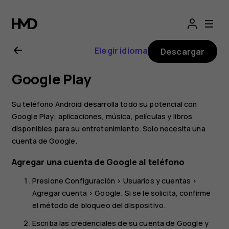
Manual
del
Elegir idioma
Descargar
usuario
Google Play
de
Su teléfono Android desarrolla todo su potencial con
Nokia
Google Play: aplicaciones, música, películas y libros
disponibles para su entretenimiento. Solo necesita una
cuenta de Google.
2.1
Agregar una cuenta de Google al teléfono
Presione
Configuración
>
Usuarios y cuentas
>
Agregar cuenta
>
Google
. Si se le solicita, confirme
el método de bloqueo del dispositivo.
Escriba las credenciales de su cuenta de Google y