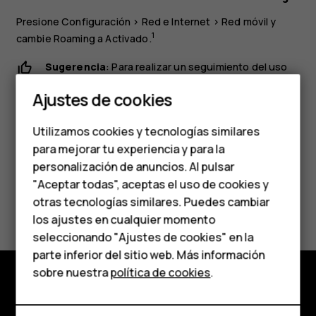
Presione
Configuración
>
Red e Internet
>
Red móvil
y
1
cambie
Roaming
a
Activado
.
Sugerencia
: Para realizar un seguimiento del uso
Smartphones
de datos, presione
Configuración
>
Red e Internet
>
Ajustes de cookies
Uso de datos
.
Teléfonos de gama
Utilizamos cookies y tecnologías similares
media
para mejorar tu experiencia y para la
personalización de anuncios. Al pulsar
Teléfonos para
"Aceptar todas", aceptas el uso de cookies y
¿Te ha parecido útil?
personas mayores
otras tecnologías similares. Puedes cambiar
los ajustes en cualquier momento
HMD Terra M
Sí
No
seleccionando "Ajustes de cookies" en la
parte inferior del sitio web. Más información
Comprar
sobre nuestra
política de cookies
.
Comprar
Mi cuenta