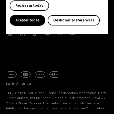
Acerca de
Rechazar todas
Planet and people
Aceptar todas
Gestionar preferencias
Soporte
Facebook
Instagram
Tiktok
Youtube
Linkedin
Discord
Latin America
TM y © 2026 HMD Global. Todos los derechos reservados. Bertel
Jungin aukio 9, 02600 Espoo, Finlandia. ID de empresa 2724044-
2. HMD Global Oy es un licenciatario de la marca Nokia para
teléfonos. Nokia es una marca registrada de Nokia Corporation.