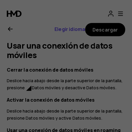
Manual
del
Elegir idioma
Descargar
usuario
Usar una conexión de datos
de
móviles
Nokia
Cerrar la conexión de datos móviles
Deslice hacia abajo desde la parte superior de la pantalla,
2.1
presione
Datos móviles
y desactive
Datos móviles
.
network_cell
Activar la conexión de datos móviles
Deslice hacia abajo desde la parte superior de la pantalla,
presione
Datos móviles
y active
Datos móviles
.
Usar una conexión de datos móviles en roaming