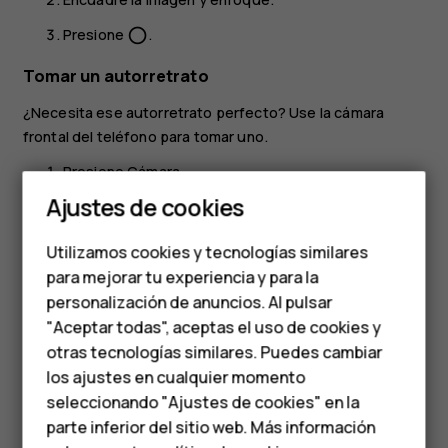
Presione
.
panorama_fish_eye
Tomar un autorretrato
¿Necesita ese autorretrato perfecto? Use la cámara
frontal del teléfono para tomar uno.
Presione
Cámara
.
Smartphones
Ajustes de cookies
Presione
para cambiar a la cámara frontal.
Teléfonos de gama
Encuadre la imagen y enfoque.
Utilizamos cookies y tecnologías similares
media
para mejorar tu experiencia y para la
Presione
.
panorama_fish_eye
personalización de anuncios. Al pulsar
Teléfonos para
"Aceptar todas", aceptas el uso de cookies y
personas mayores
otras tecnologías similares. Puedes cambiar
los ajustes en cualquier momento
HMD Terra M
seleccionando "Ajustes de cookies" en la
¿Te ha parecido útil?
parte inferior del sitio web. Más información