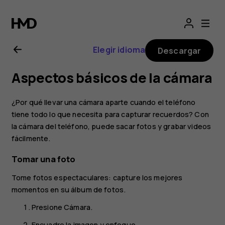
Manual
del
Elegir idioma
Descargar
usuario
Aspectos básicos de la cámara
de
¿Por qué llevar una cámara aparte cuando el teléfono
Nokia
tiene todo lo que necesita para capturar recuerdos? Con
la cámara del teléfono, puede sacar fotos y grabar videos
fácilmente.
2.1
Tomar una foto
Tome fotos espectaculares: capture los mejores
momentos en su álbum de fotos.
Presione
Cámara
.
Encuadre la imagen y enfoque.