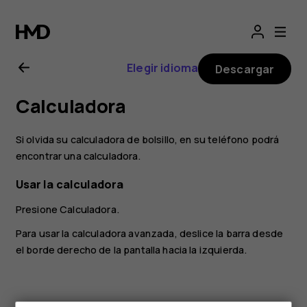
Manual
del
Elegir idioma
Descargar
usuario
Calculadora
de
Si olvida su calculadora de bolsillo, en su teléfono podrá
Nokia
encontrar una calculadora.
Usar la calculadora
2.1
Presione
Calculadora
.
Para usar la calculadora avanzada, deslice la barra desde
el borde derecho de la pantalla hacia la izquierda.