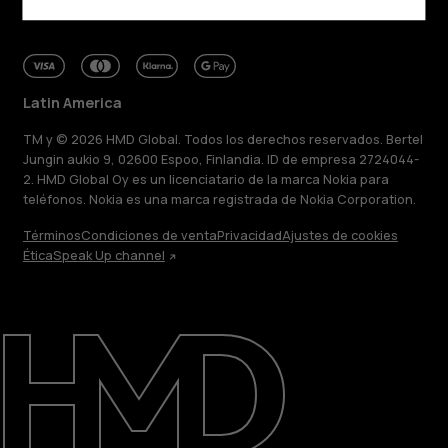
Latin America
TM y © 2026 HMD Global. Todos los derechos reservados. Bertel
Jungin aukio 9, 02600 Espoo, Finlandia. ID de empresa 2724044-
2. HMD Global Oy es un licenciatario de la marca Nokia para
teléfonos. Nokia es una marca registrada de Nokia Corporation.
Términos
Condiciones de venta
Privacidad
Ajustes de cookies
Ética
Speak Up channel
Acerca de
Blog
Reparar, reutilizar, reciclar
Sostenibilidad
Soporte
Latin America