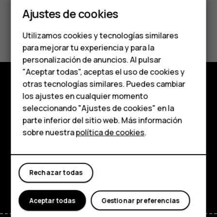
Smartphones
Ajustes de cookies
Teléfonos de gama
¿Te ha parecido útil?
Utilizamos cookies y tecnologías similares
media
para mejorar tu experiencia y para la
Sí
No
personalización de anuncios. Al pulsar
Teléfonos para
"Aceptar todas", aceptas el uso de cookies y
personas mayores
otras tecnologías similares. Puedes cambiar
los ajustes en cualquier momento
Comprar
HMD Terra M
seleccionando "Ajustes de cookies" en la
Acerca de
parte inferior del sitio web. Más información
Comprar
sobre nuestra
política de cookies
.
Planet and people
Mi cuenta
Soporte
Rechazar todas
Facebook
Instagram
Tiktok
Youtube
Linkedin
Discord
Aceptar todas
Gestionar preferencias