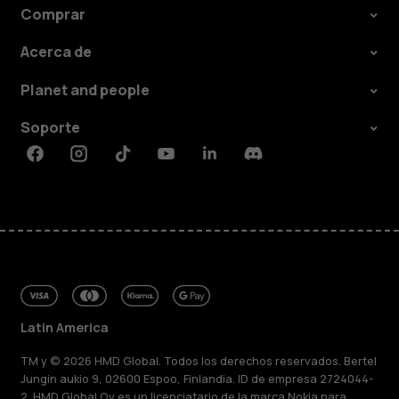
Comprar
Acerca de
Planet and people
Soporte
Facebook
Instagram
Tiktok
Youtube
Linkedin
Discord
Latin America
TM y © 2026 HMD Global. Todos los derechos reservados. Bertel
Jungin aukio 9, 02600 Espoo, Finlandia. ID de empresa 2724044-
2. HMD Global Oy es un licenciatario de la marca Nokia para