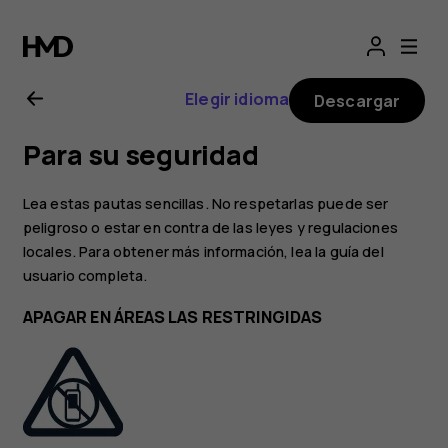
Manual
del
Elegir idioma
Descargar
usuario
Para su seguridad
de
Lea estas pautas sencillas. No respetarlas puede ser
Nokia
peligroso o estar en contra de las leyes y regulaciones
locales. Para obtener más información, lea la guía del
usuario completa.
2.1
APAGAR EN ÁREAS LAS RESTRINGIDAS