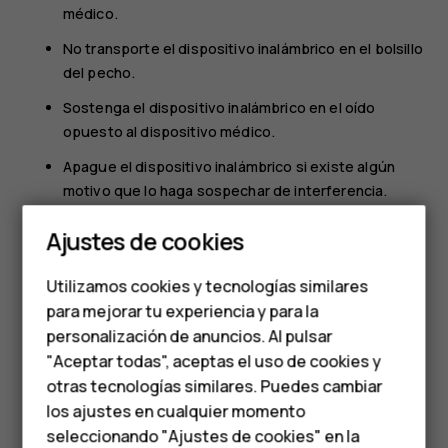
médico.
No transporte el dispositivo inalámbrico en el bolsillo
del pecho.
Sostenga el dispositivo inalámbrico en el oído
opuesto al dispositivo médico.
Apague el dispositivo inalámbrico si existe algún
motivo que lo haga sospechar de interferencia.
Smartphones
Siga las instrucciones del fabricante para el
Ajustes de cookies
dispositivo médico implantado.
Teléfonos de gama
Si tiene preguntas sobre el uso del dispositivo inalámbrico
Utilizamos cookies y tecnologías similares
media
con un dispositivo médico implantado, consulte al
para mejorar tu experiencia y para la
proveedor de atención de salud.
personalización de anuncios. Al pulsar
Teléfonos para
"Aceptar todas", aceptas el uso de cookies y
personas mayores
otras tecnologías similares. Puedes cambiar
los ajustes en cualquier momento
HMD Terra M
seleccionando "Ajustes de cookies" en la