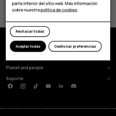
parte inferior del sitio web. Más información
Comprar
¿Te ha parecido útil?
sobre nuestra
política de cookies
.
Mi cuenta
Sí
No
Rechazar todas
Comprar
Aceptar todas
Gestionar preferencias
Acerca de
Planet and people
Soporte
Facebook
Instagram
Tiktok
Youtube
Linkedin
Discord