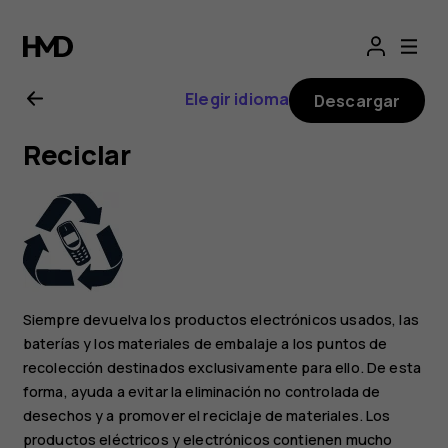
Manual
del
Elegir idioma
Descargar
usuario
Reciclar
de
Nokia
2.1
Siempre devuelva los productos electrónicos usados, las
baterías y los materiales de embalaje a los puntos de
recolección destinados exclusivamente para ello. De esta
forma, ayuda a evitar la eliminación no controlada de
desechos y a promover el reciclaje de materiales. Los
productos eléctricos y electrónicos contienen mucho