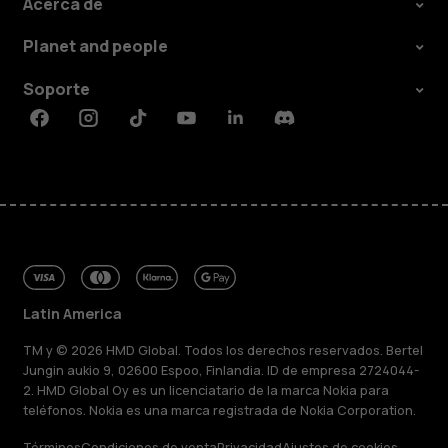
Acerca de
Planet and people
Soporte
Facebook
Instagram
Tiktok
Youtube
Linkedin
Discord
Latin America
TM y © 2026 HMD Global. Todos los derechos reservados. Bertel
Jungin aukio 9, 02600 Espoo, Finlandia. ID de empresa 2724044-
2. HMD Global Oy es un licenciatario de la marca Nokia para
teléfonos. Nokia es una marca registrada de Nokia Corporation.
Términos
Condiciones de venta
Privacidad
Ajustes de cookies