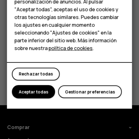
personalización de anuncios. Al pulsar
Teléfonos para
riesgos para la salud. Todos los productos de HMD Global
"Aceptar todas", aceptas el uso de cookies y
cumplen con los estándares de producción
personas mayores
otras tecnologías similares. Puedes cambiar
internacionales vigentes de la industria y con todos los
los ajustes en cualquier momento
requisitos establecidos por las agencias
HMD Terra M
seleccionando "Ajustes de cookies" en la
gubernamentales competentes.
parte inferior del sitio web. Más información
Comprar
sobre nuestra
política de cookies
.
Mi cuenta
Rechazar todas
¿Te ha parecido útil?
Aceptar todas
Gestionar preferencias
Sí
No
Comprar