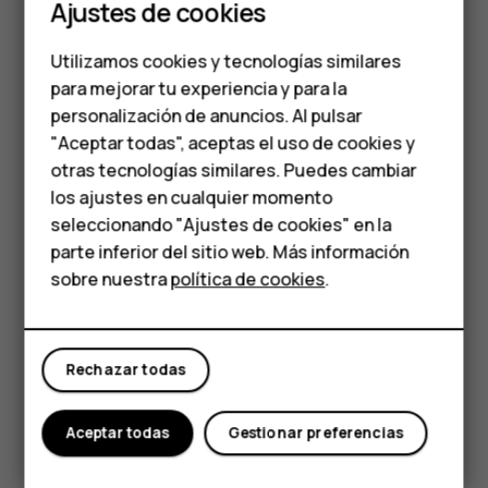
Smartphones
Ajustes de cookies
Teléfonos de gama
Utilizamos cookies y tecnologías similares
media
para mejorar tu experiencia y para la
personalización de anuncios. Al pulsar
Teléfonos para
"Aceptar todas", aceptas el uso de cookies y
personas mayores
otras tecnologías similares. Puedes cambiar
los ajustes en cualquier momento
Coloque dos dedos sobre un elemento, como un mapa,
HMD Terra M
seleccionando "Ajustes de cookies" en la
una foto o una página web, y sepárelos o júntelos.
parte inferior del sitio web. Más información
Comprar
sobre nuestra
política de cookies
.
Bloquear la orientación de la pantalla
La pantalla gira automáticamente cuando gira el teléfono
Mi cuenta
en 90 grados.
Rechazar todas
Para bloquear la pantalla en modo de retrato, deslícese
hacia abajo desde la parte superior de la pantalla y
Aceptar todas
Gestionar preferencias
presione
Girar automáticamente
para cambiarlo a
Retrato
.
Usar las teclas de navegación