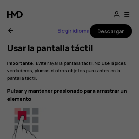
Manual
del
Elegir idioma
Descargar
usuario
Usar la pantalla táctil
de
Importante:
Evite rayar la pantalla táctil. No use lápices
Nokia
verdaderos, plumas ni otros objetos punzantes en la
pantalla táctil.
2.1
Pulsar y mantener presionado para arrastrar un
elemento