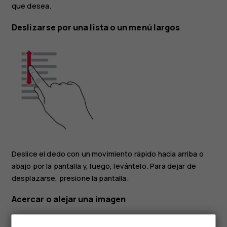
que desea.
Deslizarse por una lista o un menú largos
Deslice el dedo con un movimiento rápido hacia arriba o
abajo por la pantalla y, luego, levántelo. Para dejar de
desplazarse, presione la pantalla.
Acercar o alejar una imagen