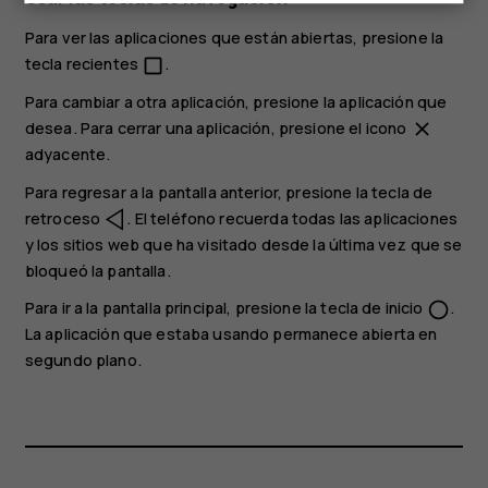
Para ver las aplicaciones que están abiertas, presione la
tecla recientes
.
check_box_outline_blank
Para cambiar a otra aplicación, presione la aplicación que
desea. Para cerrar una aplicación, presione el icono
close
adyacente.
Para regresar a la pantalla anterior, presione la tecla de
retroceso
. El teléfono recuerda todas las aplicaciones
y los sitios web que ha visitado desde la última vez que se
bloqueó la pantalla.
Para ir a la pantalla principal, presione la tecla de inicio
.
panorama_fish_eye
La aplicación que estaba usando permanece abierta en
segundo plano.