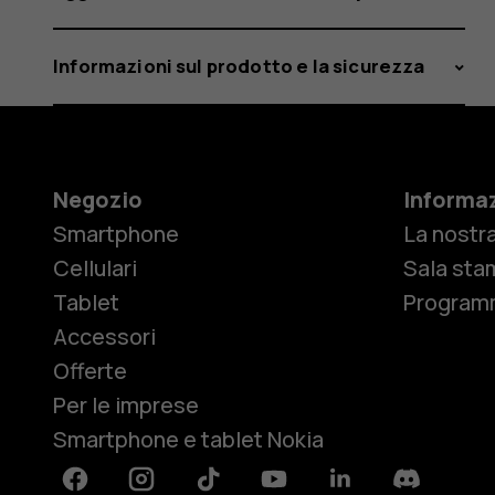
Informazioni sul prodotto e la sicurezza
Negozio
Informaz
Smartphone
La nostra
Cellulari
Sala sta
Tablet
Programm
Accessori
Offerte
Per le imprese
Smartphone e tablet Nokia
Facebook
Instagram
Tiktok
Youtube
Linkedin
Discord