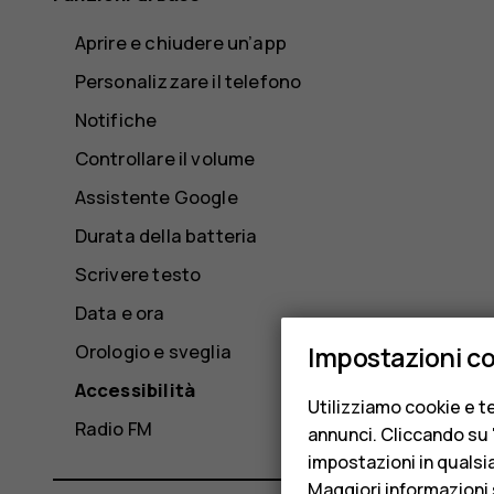
Aprire e chiudere un’app
Personalizzare il telefono
Notifiche
Controllare il volume
Assistente Google
Durata della batteria
Scrivere testo
Data e ora
Orologio e sveglia
Impostazioni c
Accessibilità
Utilizziamo cookie e te
Radio FM
annunci. Cliccando su "
impostazioni in qualsi
Maggiori informazioni 