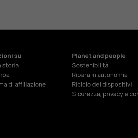
ioni su
Planet and people
 storia
Sostenibilità
Smartphon
mpa
Ripara in autonomia
a di affiliazione
Riciclo dei dispositivi
Sicurezza, privacy e co
Cellulari
Telefoni pe