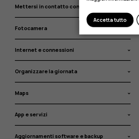
Mettersi in contatto con amici e familiari
Accetta tutto
Fotocamera
Internet e connessioni
Organizzare la giornata
Maps
App e servizi
Aggiornamenti software e backup