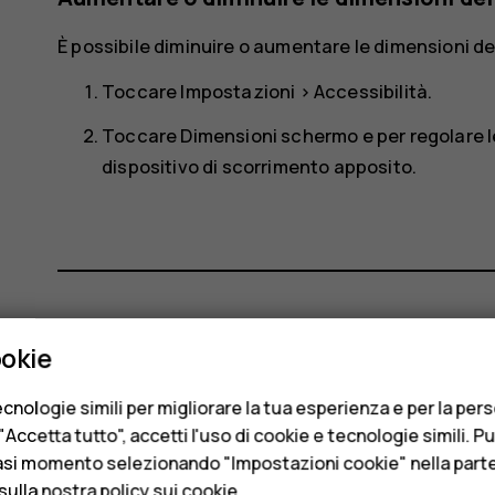
È possibile diminuire o aumentare le dimensioni deg
Toccare
Impostazioni
>
Accessibilità
.
Toccare
Dimensioni schermo
e per regolare l
dispositivo di scorrimento apposito.
Ti è stato d'aiuto?
ookie
cnologie simili per migliorare la tua esperienza e per la per
Sì
No
Accetta tutto", accetti l'uso di cookie e tecnologie simili. P
asi momento selezionando "Impostazioni cookie" nella parte 
sulla nostra
policy sui cookie
.