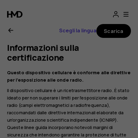
Manuale
d’uso
Scegli la lingua
Scarica
del
Informazioni sulla
Nokia
certificazione
4.2
Questo dispositivo cellulare è conforme alle direttive
per l'esposizione alle onde radio.
Il dispositivo cellulare è un ricetrasmettitore radio. È stato
ideato per non superare i limiti per l'esposizione alle onde
radio (campi elettromagnetici a radiofrequenza),
raccomandati dalle direttive internazionali elaborate da
un'organizzazione scientifica indipendente (ICNIRP).
Queste linee guida incorporano notevoli margini di
sicurezza che intendono garantire la protezione di tutte