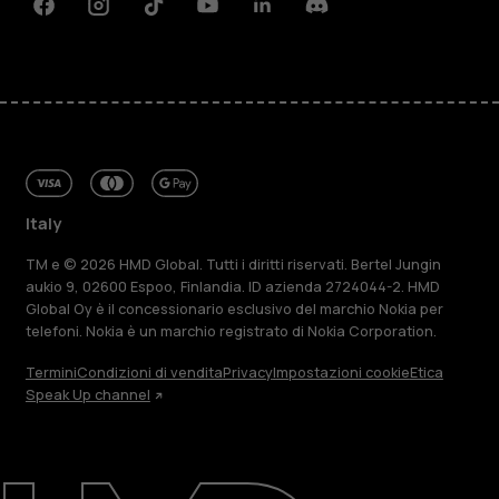
Facebook
Instagram
Tiktok
Youtube
Linkedin
Discord
Italy
TM e © 2026 HMD Global. Tutti i diritti riservati. Bertel Jungin
aukio 9, 02600 Espoo, Finlandia. ID azienda 2724044-2. HMD
Global Oy è il concessionario esclusivo del marchio Nokia per
telefoni. Nokia è un marchio registrato di Nokia Corporation.
Termini
Condizioni di vendita
Privacy
Impostazioni cookie
Etica
Speak Up channel
Informazioni su
Ripara, riutilizza, ricicla