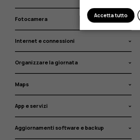
Accetta tutto
Fotocamera
Internet e connessioni
Organizzare la giornata
Maps
App e servizi
Aggiornamenti software e backup