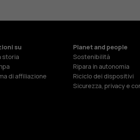
ioni su
Planet and people
 storia
Sostenibilità
Smartphon
mpa
Ripara in autonomia
a di affiliazione
Riciclo dei dispositivi
Sicurezza, privacy e co
Cellulari
Telefoni pe