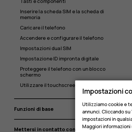
Tasti e componenti
Inserire la scheda SIM e la scheda di
memoria
Caricare il telefono
Accendere e configurare il telefono
Impostazioni dual SIM
Impostazione ID impronta digitale
Proteggere il telefono con un blocco
schermo
Utilizzare il touchscreen
Impostazioni c
Utilizziamo cookie e te
Funzioni di base
annunci. Cliccando su "
impostazioni in qualsi
Maggiori informazioni 
Mettersi in contatto con amici e familiari