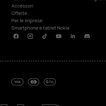
Accessori
Offerte
Per le imprese
Smartphone e tablet Nokia
Facebook
Instagram
Tiktok
Youtube
Linkedin
Discord
Informazioni su
Ripara, riutilizza, ricicla
Sostenibilità