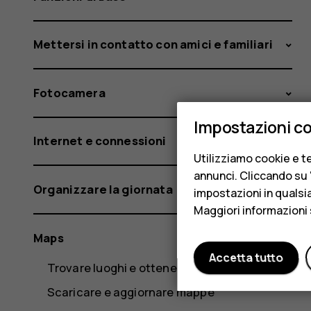
Mettersi in contatto con amici e familiari
Fotocamera
Impostazioni c
Internet e connessioni
Utilizziamo cookie e te
annunci. Cliccando su "
Organizzare la giornata
impostazioni in qualsi
Maggiori informazioni 
Maps
Accetta tutto
Trovare luoghi e ottenere indicazioni
Scaricare e aggiornare mappe