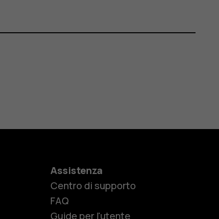
Assistenza
Centro di supporto
e
FAQ
Guide per l'utente