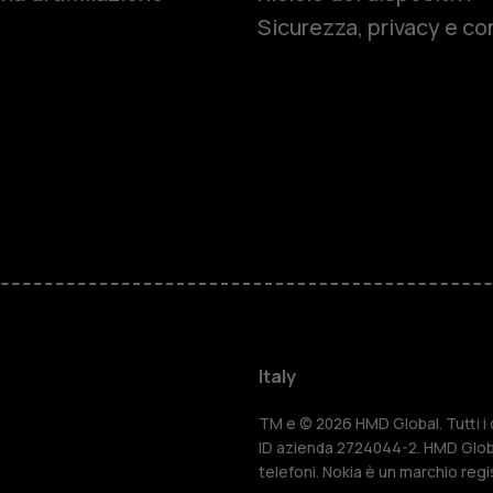
Sicurezza, privacy e co
Cellulari
Telefoni pe
Accessori
HMD Terra 
Per le impr
Italy
Tablet
TM e © 2026 HMD Global. Tutti i di
ID azienda 2724044-2. HMD Globa
telefoni. Nokia è un marchio regi