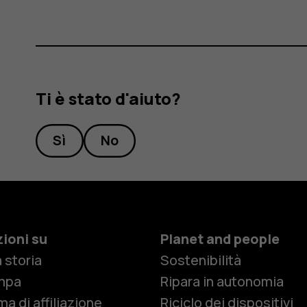
Ti è stato d'aiuto?
Sì
No
ioni su
Planet and people
 storia
Sostenibilità
Smartphon
mpa
Ripara in autonomia
a di affiliazione
Riciclo dei dispositivi