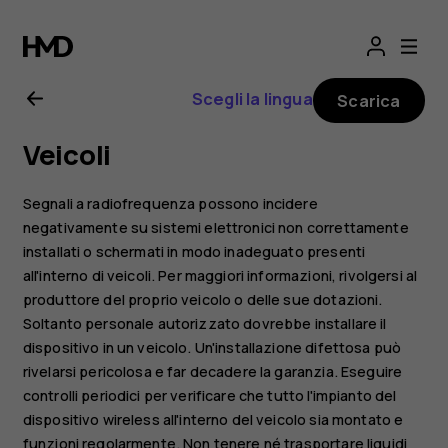
Manuale
d’uso
Scegli la lingua
Scarica
del
Veicoli
Nokia
Segnali a radiofrequenza possono incidere
4.2
negativamente su sistemi elettronici non correttamente
installati o schermati in modo inadeguato presenti
all'interno di veicoli. Per maggiori informazioni, rivolgersi al
produttore del proprio veicolo o delle sue dotazioni.
Soltanto personale autorizzato dovrebbe installare il
dispositivo in un veicolo. Un'installazione difettosa può
rivelarsi pericolosa e far decadere la garanzia. Eseguire
controlli periodici per verificare che tutto l'impianto del
dispositivo wireless all'interno del veicolo sia montato e
funzioni regolarmente. Non tenere né trasportare liquidi