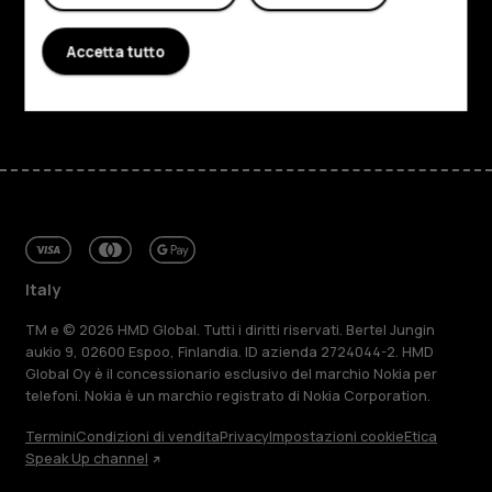
Assistenza
Accetta tutto
Facebook
Instagram
Tiktok
Youtube
Linkedin
Discord
Italy
TM e © 2026 HMD Global. Tutti i diritti riservati. Bertel Jungin
aukio 9, 02600 Espoo, Finlandia. ID azienda 2724044-2. HMD
Global Oy è il concessionario esclusivo del marchio Nokia per
telefoni. Nokia è un marchio registrato di Nokia Corporation.
Termini
Condizioni di vendita
Privacy
Impostazioni cookie
Etica
Speak Up channel