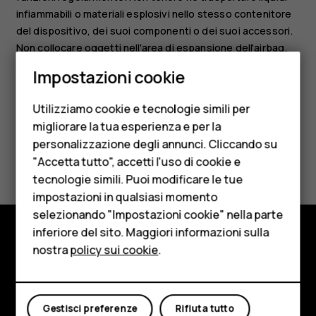
infiammabili o materiali esplosivi nello stesso contenitore
del dispositivo, dei suoi componenti o dei suoi accessori.
Non collocare oggetti nell'area di espansione dell'airbag.
Smartphone
Impostazioni cookie
Cellulari
Utilizziamo cookie e tecnologie simili per
Telefoni per anziani
migliorare la tua esperienza e per la
personalizzazione degli annunci. Cliccando su
Accessori
Ti è stato d'aiuto?
"Accetta tutto", accetti l'uso di cookie e
HMD Terra M
tecnologie simili. Puoi modificare le tue
Sì
No
impostazioni in qualsiasi momento
Per le imprese
selezionando "Impostazioni cookie" nella parte
inferiore del sito. Maggiori informazioni sulla
Tablet
nostra
policy sui cookie
.
Negozio
Negozio
Informazioni su
Il mio account
Gestisci preferenze
Rifiuta tutto
Planet and people