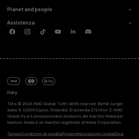
Planet and people
Assistenza
Facebook
Instagram
Tiktok
Youtube
Linkedin
Discord
Italy
TM e © 2026 HMD Global. Tutti i diritti riservati. Bertel Jungin
aukio 9, 02600 Espoo, Finlandia. ID azienda 2724044-2. HMD
Global Oy è il concessionario esclusivo del marchio Nokia per
telefoni. Nokia è un marchio registrato di Nokia Corporation.
Termini
Condizioni di vendita
Privacy
Impostazioni cookie
Etica