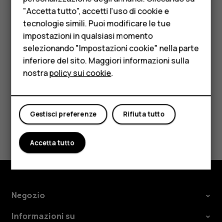
Accessori
"Accetta tutto", accetti l'uso di cookie e
Importante
: non rimuovere la scheda di memoria
HMD Terra M
tecnologie simili. Puoi modificare le tue
quando è in uso, perché in tal modo potrebbero
impostazioni in qualsiasi momento
danneggiarsi il dispositivo e la scheda, nonché i dati
Per le imprese
selezionando "Impostazioni cookie" nella parte
memorizzati su di essa.
inferiore del sito. Maggiori informazioni sulla
Tablet
nostra
policy sui cookie
.
Negozio
Il mio account
Gestisci preferenze
Rifiuta tutto
Ti è stato d'aiuto?
Accetta tutto
Sì
No
Negozio
Informazioni su