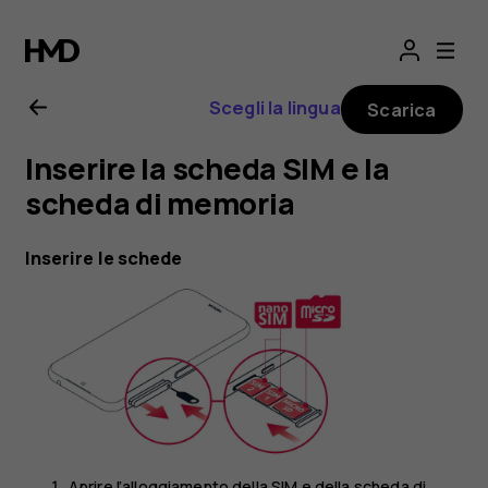
Manuale
d’uso
Scegli la lingua
Scarica
del
Inserire la scheda SIM e la
Nokia
scheda di memoria
4.2
Inserire le schede
Aprire l’alloggiamento della SIM e della scheda di