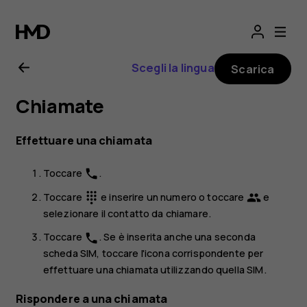
Manuale
d’uso
Scegli la lingua
Scarica
del
Chiamate
Nokia
Effettuare una chiamata
4.2
Toccare
.
phone
Toccare
e inserire un numero o toccare
e
dialpad
group
selezionare il contatto da chiamare.
Toccare
. Se è inserita anche una seconda
phone
scheda SIM, toccare l'icona corrispondente per
effettuare una chiamata utilizzando quella SIM.
Rispondere a una chiamata