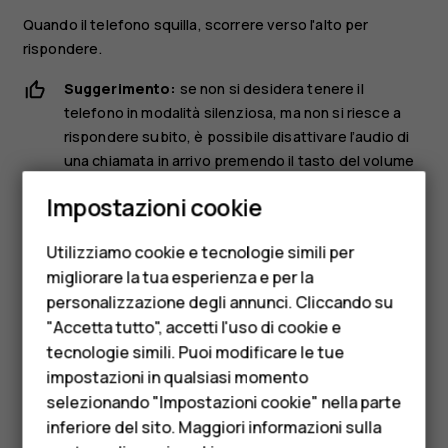
Quando il telefono squilla, scorrere verso l'alto per
rispondere.
Suggerimento:
se non si desidera tenere il
telefono in modalità silenziosa, ma non si riesce a
rispondere subito, è possibile disattivare l’audio di
una chiamata in arrivo premendo il tasto del volume
Smartphone
giù.
Impostazioni cookie
Cellulari
Rifiutare una chiamata
Utilizziamo cookie e tecnologie simili per
Telefoni per anziani
Per rifiutare una chiamata, scorrere verso il basso.
migliorare la tua esperienza e per la
personalizzazione degli annunci. Cliccando su
Accessori
"Accetta tutto", accetti l'uso di cookie e
HMD Terra M
tecnologie simili. Puoi modificare le tue
impostazioni in qualsiasi momento
Per le imprese
selezionando "Impostazioni cookie" nella parte
Ti è stato d'aiuto?
inferiore del sito. Maggiori informazioni sulla
Tablet