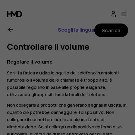
Manuale
d’uso
Scegli la lingua
Scarica
del
Controllare il volume
Nokia
Regolare il volume
4.2
Se si fa fatica a udire lo squillo del telefono in ambienti
rumorosi o il volume delle chiamate è troppo alto, è
possibile regolarlo in base alle proprie esigenze,
utilizzando gli appositi tasti laterali del telefono.
Non collegarsi a prodotti che generano segnali in uscita, in
quanto ciò potrebbe danneggiare il dispositivo. Non
collegare il connettore audio ad alcuna fonte di
alimentazione. Se si collega un dispositivo esterno o un
auricolare, diverso da quello approvato per questo