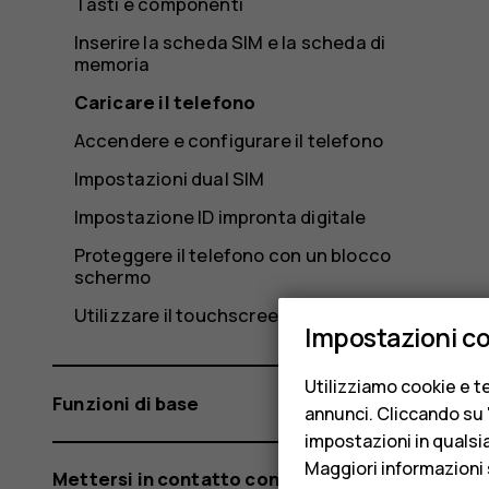
Tasti e componenti
Inserire la scheda SIM e la scheda di
memoria
Caricare il telefono
Accendere e configurare il telefono
Impostazioni dual SIM
Impostazione ID impronta digitale
Proteggere il telefono con un blocco
schermo
Utilizzare il touchscreen
Impostazioni c
Utilizziamo cookie e te
Funzioni di base
annunci. Cliccando su "
impostazioni in qualsi
Maggiori informazioni 
Mettersi in contatto con amici e familiari