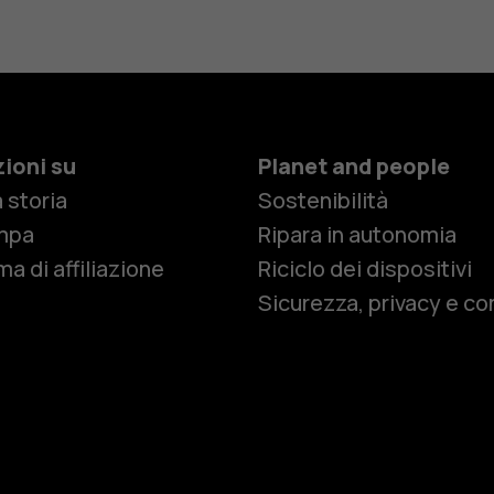
ioni su
Planet and people
 storia
Sostenibilità
Smartphon
mpa
Ripara in autonomia
a di affiliazione
Riciclo dei dispositivi
Sicurezza, privacy e co
Cellulari
Telefoni pe