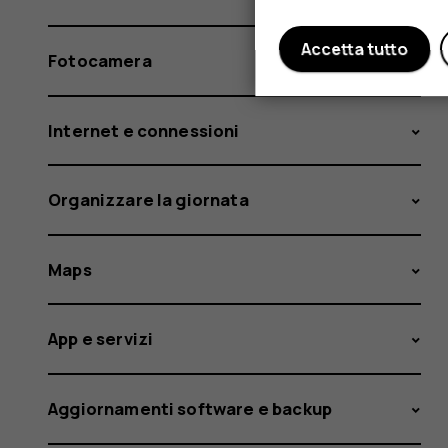
Accetta tutto
Fotocamera
Internet e connessioni
Organizzare la giornata
Maps
App e servizi
Aggiornamenti software e backup