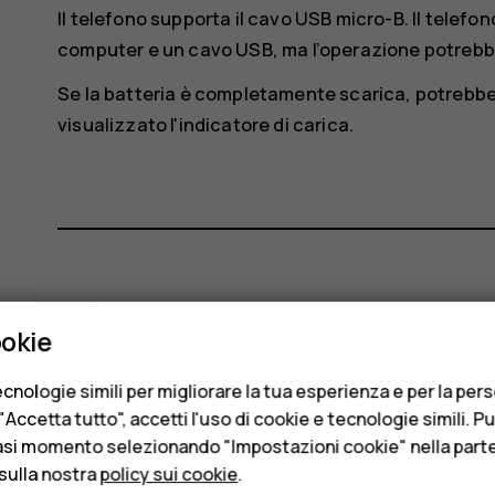
Il telefono supporta il cavo USB micro-B. Il telef
computer e un cavo USB, ma l’operazione potrebbe
Se la batteria è completamente scarica, potrebb
visualizzato l'indicatore di carica.
Ti è stato d'aiuto?
ookie
Sì
No
cnologie simili per migliorare la tua esperienza e per la per
Accetta tutto", accetti l'uso di cookie e tecnologie simili. P
asi momento selezionando "Impostazioni cookie" nella parte 
sulla nostra
policy sui cookie
.