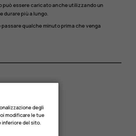
ono può essere caricato anche utilizzando un
 durare più a lungo.
e passare qualche minuto prima che venga
sonalizzazione degli
uoi modificare le tue
inferiore del sito.