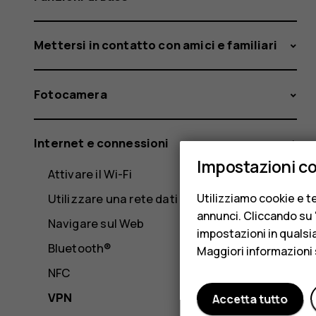
Mettersi in contatto con amici e familiari
Fotocamera
Internet e connessioni
Impostazioni c
Attivare il Wi-Fi
Utilizziamo cookie e te
Utilizzare una rete dati
annunci. Cliccando su "
Navigare sul Web
impostazioni in qualsi
Bluetooth®
Maggiori informazioni 
NFC
VPN
Accetta tutto