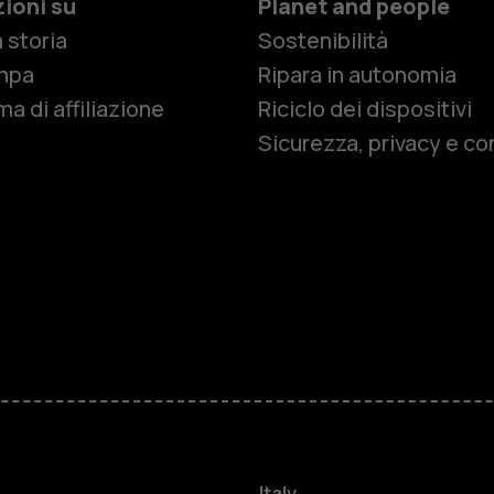
ioni su
Planet and people
 storia
Sostenibilità
Smartphon
mpa
Ripara in autonomia
a di affiliazione
Riciclo dei dispositivi
Sicurezza, privacy e co
Cellulari
Telefoni pe
Accessori
HMD Terra 
Per le impr
Italy