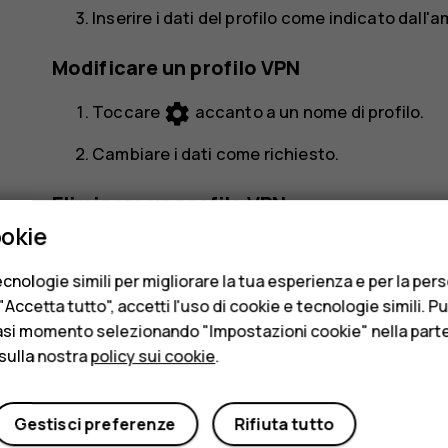
Inserire i dati del profilo come indicato dall'
Modificare un profilo VPN
settings
Toccare
accanto a un nome di profilo.
Cambiare i dati come richiesto.
Eliminare un profilo VPN
ookie
settings
Toccare
accanto a un nome di profilo.
cnologie simili per migliorare la tua esperienza e per la per
Toccare
RIMUOVI VPN
.
Accetta tutto", accetti l'uso di cookie e tecnologie simili. P
asi momento selezionando "Impostazioni cookie" nella parte 
sulla nostra
policy sui cookie
.
Gestisci preferenze
Rifiuta tutto