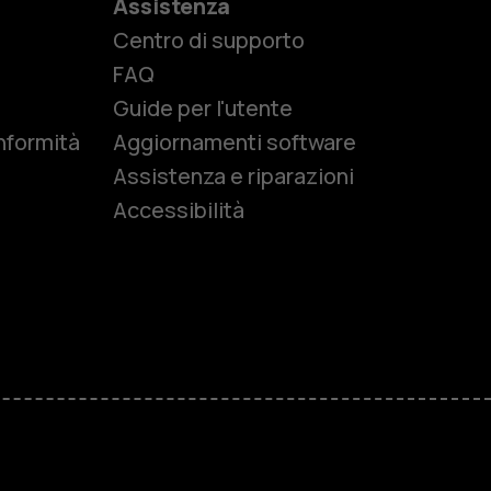
Assistenza
Centro di supporto
e
FAQ
Guide per l'utente
nformità
Aggiornamenti software
Assistenza e riparazioni
Accessibilità
r anziani
M
ese