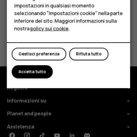
selezionare la SIM.
impostazioni in qualsiasi momento
Per le imprese
selezionando "Impostazioni cookie" nella parte
inferiore del sito. Maggiori informazioni sulla
Tablet
nostra
policy sui cookie
.
Negozio
Ti è stato d'aiuto?
Il mio account
Gestisci preferenze
Rifiuta tutto
Sì
No
Accetta tutto
Negozio
Informazioni su
Planet and people
Assistenza