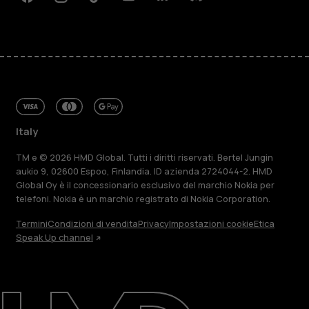
Facebook
Instagram
Tiktok
Youtube
Linkedin
Discord
Italy
TM e © 2026 HMD Global. Tutti i diritti riservati. Bertel Jungin
aukio 9, 02600 Espoo, Finlandia. ID azienda 2724044-2. HMD
Global Oy è il concessionario esclusivo del marchio Nokia per
telefoni. Nokia è un marchio registrato di Nokia Corporation.
Termini
Condizioni di vendita
Privacy
Impostazioni cookie
Etica
Speak Up channel
Informazioni su
Ripara, riutilizza, ricicla