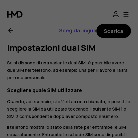
Manuale
d’uso
Scegli la lingua
Scarica
del
Impostazioni dual SIM
Nokia
Se si dispone di una variante dual SIM, è possibile avere
4.2
due SIM nel telefono, ad esempio una per il lavoro e l'altra
per uso personale.
Scegliere quale SIM utilizzare
Quando, ad esempio, si effettua una chiamata, è possibile
scegliere la SIM da utilizzare toccando il pulsante SIM 1 o
SIM 2 corrispondente dopo aver composto il numero.
Il telefono mostra lo stato della rete per entrambe le SIM
separatamente. Entrambe le schede SIM sono disponibili