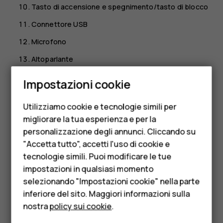
Tasto di accensione e spegnimento/tasto di blocco
Connettore USB
Microfono
Altoparlante
Smartphone
Alcuni degli accessori menzionati in questo manuale
Impostazioni cookie
d’uso, come caricabatterie, auricolare o cavo dati,
Cellulari
potrebbero essere venduti separatamente.
Utilizziamo cookie e tecnologie simili per
Telefoni per anziani
*L’Assistente Google è disponibile in alcuni mercati e
migliorare la tua esperienza e per la
lingue. Laddove non è disponibile, l’Assistente Google è
personalizzazione degli annunci. Cliccando su
Accessori
sostituito da Ricerca Google.
"Accetta tutto", accetti l'uso di cookie e
HMD Terra M
tecnologie simili. Puoi modificare le tue
Componenti e connettori, magnetismo
impostazioni in qualsiasi momento
Per le imprese
Non collegarsi a prodotti che generano segnali in uscita, in
selezionando "Impostazioni cookie" nella parte
quanto ciò potrebbe danneggiare il dispositivo. Non
inferiore del sito. Maggiori informazioni sulla
Tablet
collegare il connettore audio ad alcuna fonte di
nostra
policy sui cookie
.
Negozio
alimentazione. Se si collega un dispositivo esterno o un