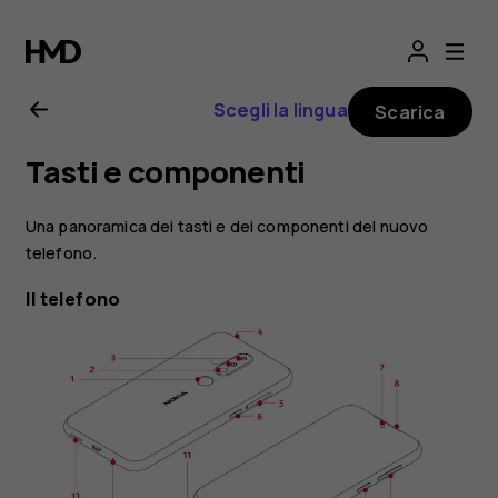
Manuale
d’uso
Scegli la lingua
Scarica
del
Tasti e componenti
Nokia
Una panoramica dei tasti e dei componenti del nuovo
4.2
telefono.
Il telefono