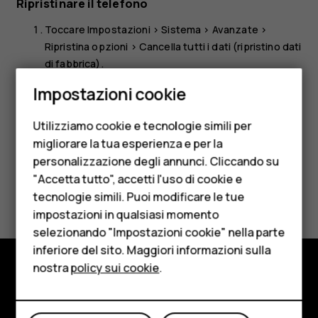
Ripristinare il telefono
Toccare
Impostazioni
>
Sistema
>
Avanzate
>
Ripristina opzioni
>
Cancella tutti i dati (ripristino dati
di fabbrica)
.
Smartphone
Seguire le istruzioni visualizzate sul telefono.
Impostazioni cookie
Cellulari
Utilizziamo cookie e tecnologie simili per
Telefoni per anziani
migliorare la tua esperienza e per la
personalizzazione degli annunci. Cliccando su
Accessori
"Accetta tutto", accetti l'uso di cookie e
Ti è stato d'aiuto?
HMD Terra M
tecnologie simili. Puoi modificare le tue
impostazioni in qualsiasi momento
Per le imprese
Sì
No
selezionando "Impostazioni cookie" nella parte
inferiore del sito. Maggiori informazioni sulla
Tablet
nostra
policy sui cookie
.
Negozio
Negozio