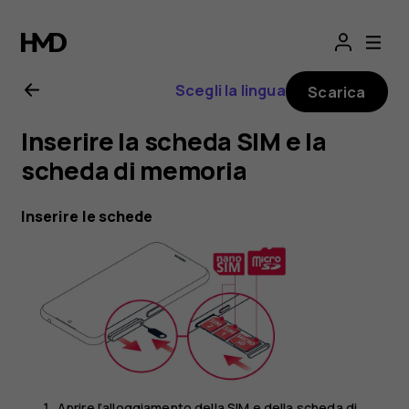
Manuale
d’uso
Scegli la lingua
Scarica
del
Inserire la scheda SIM e la
Nokia
scheda di memoria
4.2
Inserire le schede
Aprire l’alloggiamento della SIM e della scheda di