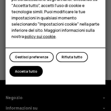
Accessori
"Accetta tutto", accetti l'uso di cookie e
Importante
: non rimuovere la scheda di memoria
HMD Terra M
tecnologie simili. Puoi modificare le tue
quando è in uso, perché in tal modo potrebbero
impostazioni in qualsiasi momento
danneggiarsi il dispositivo e la scheda, nonché i dati
Per le imprese
selezionando "Impostazioni cookie" nella parte
memorizzati su di essa.
inferiore del sito. Maggiori informazioni sulla
Tablet
nostra
policy sui cookie
.
Negozio
Il mio account
Gestisci preferenze
Rifiuta tutto
Ti è stato d'aiuto?
Accetta tutto
Sì
No
Negozio
Informazioni su