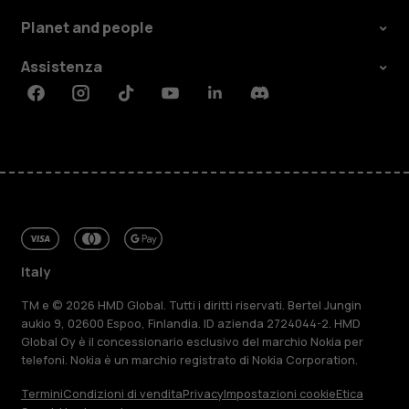
Planet and people
Assistenza
Facebook
Instagram
Tiktok
Youtube
Linkedin
Discord
Italy
TM e © 2026 HMD Global. Tutti i diritti riservati. Bertel Jungin
aukio 9, 02600 Espoo, Finlandia. ID azienda 2724044-2. HMD
Global Oy è il concessionario esclusivo del marchio Nokia per
telefoni. Nokia è un marchio registrato di Nokia Corporation.
Termini
Condizioni di vendita
Privacy
Impostazioni cookie
Etica