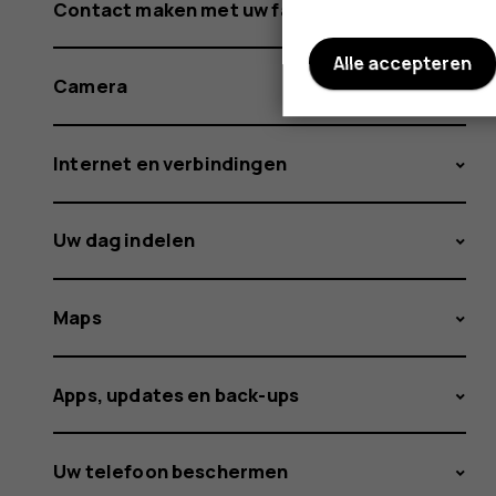
Contact maken met uw familie en vrienden
Alle accepteren
Camera
Internet en verbindingen
Uw dag indelen
Maps
Apps, updates en back-ups
Uw telefoon beschermen