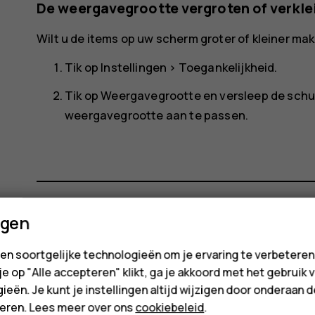
De weergavegrootte vergroten of verkle
Wilt u de items op uw scherm groter of kleiner ma
Tik op
Instellingen
>
Toegankelijkheid
.
Tik op
Weergavegrootte
en versleep de schu
weergavegrootte aan te passen.
ngen
Was deze informatie nuttig?
en soortgelijke technologieën om je ervaring te verbetere
 je op "Alle accepteren" klikt, ga je akkoord met het gebruik 
Ja
Nee
ieën. Je kunt je instellingen altijd wijzigen door onderaan 
cteren. Lees meer over ons
cookiebeleid
.