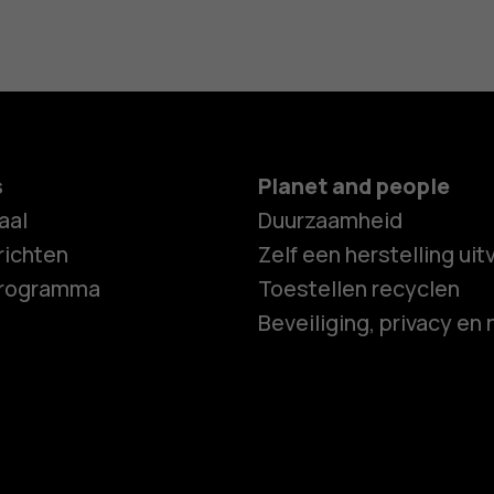
s
Planet and people
aal
Duurzaamheid
ichten
Zelf een herstelling ui
programma
Toestellen recyclen
Beveiliging, privacy en 
Smartphon
Feature ph