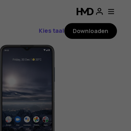
ding
p
Kies taal
Downloaden