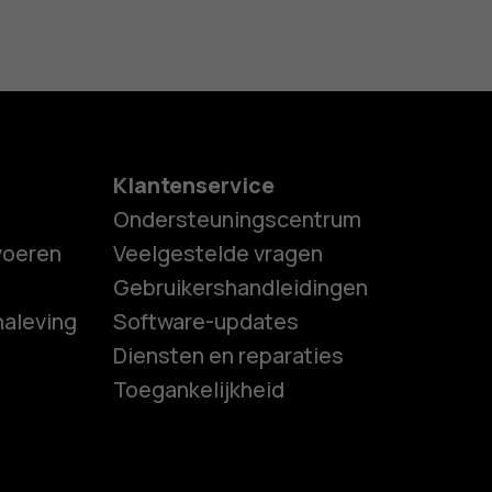
Klantenservice
Ondersteuningscentrum
tvoeren
Veelgestelde vragen
Gebruikershandleidingen
naleving
Software-updates
es
Diensten en reparaties
Toegankelijkheid
ones