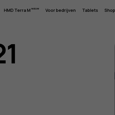
rshandlei
HMD Terra M
Voor bedrijven
Tablets
Sho
21