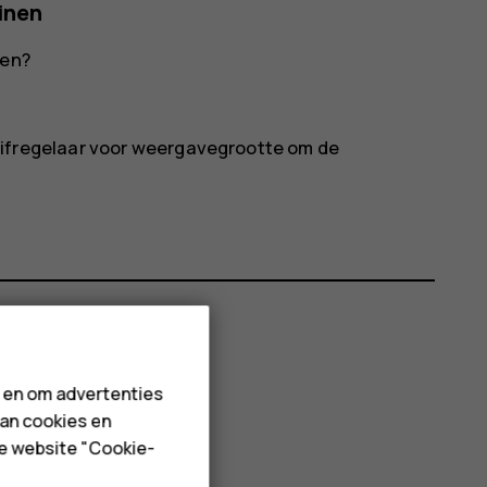
inen
ken?
ifregelaar voor weergavegrootte om de
n en om advertenties
van cookies en
de website "Cookie-