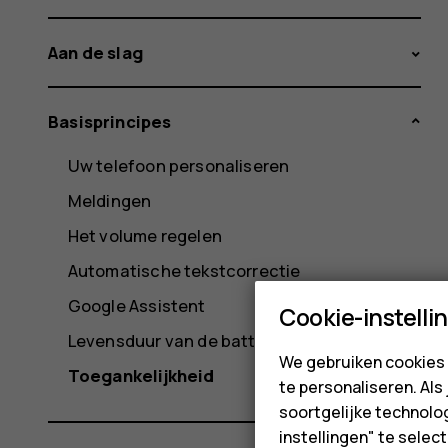
Aan de slag
Basisprincipes
Uw telefoon personaliseren
Meldingen
Het volume regelen
Automatische tekstcorrectie
Google Assistent
Cookie-instelli
Levensduur van de batterij
We gebruiken cookies 
Toegankelijkheid
te personaliseren. Als
soortgelijke technolog
instellingen" te sele