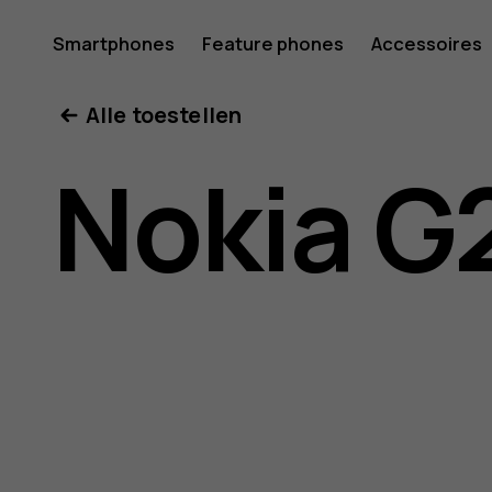
Gebruike
Smartphones
Feature phones
Accessoires
Mijn account
Alle toestellen
voor
Nokia G
Nokia
G21