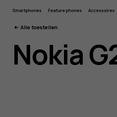
Gebruike
Smartphones
Feature phones
Accessoires
Mijn account
Alle toestellen
voor
Nokia G
Nokia
G21