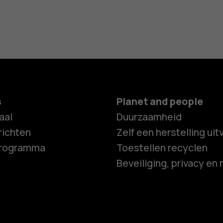
s
Planet and people
aal
Duurzaamheid
ichten
Zelf een herstelling ui
programma
Toestellen recyclen
Beveiliging, privacy en 
Smartphon
Feature ph