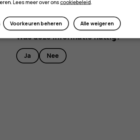
cteren. Lees meer over ons
cookiebeleid
.
Voorkeuren beheren
Alle weigeren
Was deze informatie nuttig?
Ja
Nee