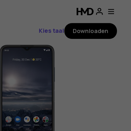
ding
p
Kies taal
Downloaden