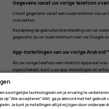
Gegevens vanaf uw vorige telefoon ove
U kunt gegevens vanaf een oude telefoon via uw
overzetten.
Raadpleeg de gebruikershandleiding van uw oude 
gegevens op uw oude telefoon naar uw Google-a
App-instellingen van uw vorige Android
Als uw vorige telefoon een Android-apparaat wa
ingeschakeld, kunt u uw app-instellingen en wif
Tik op
Instellingen
>
Accounts
>
Account to
ngen
Selecteer welke gegevens u op uw nieuwe te
en soortgelijke technologieën om je ervaring te verbetere
automatisch gestart wanneer uw telefoon is
 je op "Alle accepteren" klikt, ga je akkoord met het gebruik 
ieën. Je kunt je instellingen altijd wijzigen door onderaan 