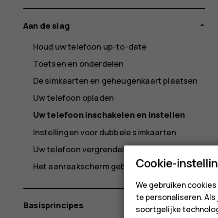
Aan de slag
Houd uw telefoon up-to-date
Toetsen en onderdelen
De simkaarten en geheugenkaart plaatsen
Uw telefoon opladen
Uw telefoon inschakelen en instellen
Instellingen voor dubbele simkaarten
Uw telefoon vergrendelen of ontgrendelen
Cookie-instelli
Het aanraakscherm gebruiken
We gebruiken cookies 
te personaliseren. Als
Basisprincipes
soortgelijke technolog