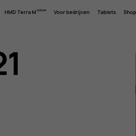
rshandlei
HMD Terra M
Voor bedrijven
Tablets
Sho
21