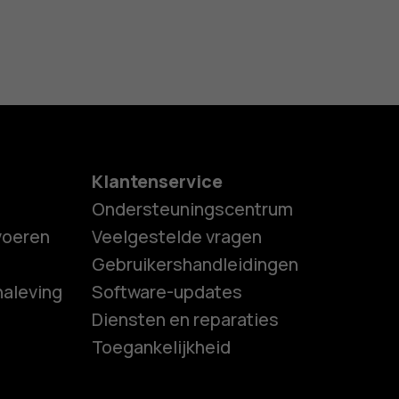
Klantenservice
Ondersteuningscentrum
tvoeren
Veelgestelde vragen
Gebruikershandleidingen
naleving
Software-updates
es
Diensten en reparaties
Toegankelijkheid
ones