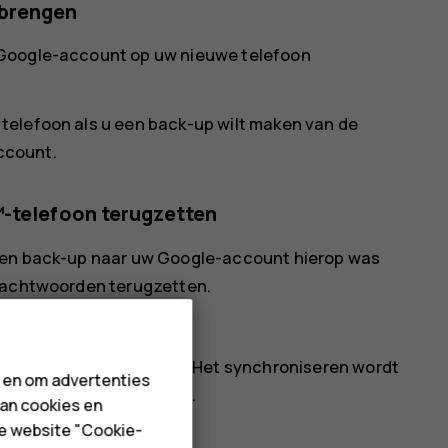
rbrengen
 Google-account op uw nieuwe telefoon
telefoon als u een back-up wilt maken van de
ccount.
™-telefoon terugzetten
s en back-up naar uw Google-account hierop was
iwachtwoorden terugzetten.
evoegen
>
Google
.
lefoon wilt terugzetten. Het synchroniseren wordt
n en om advertenties
 verbonden met internet.
van cookies en
de website "Cookie-