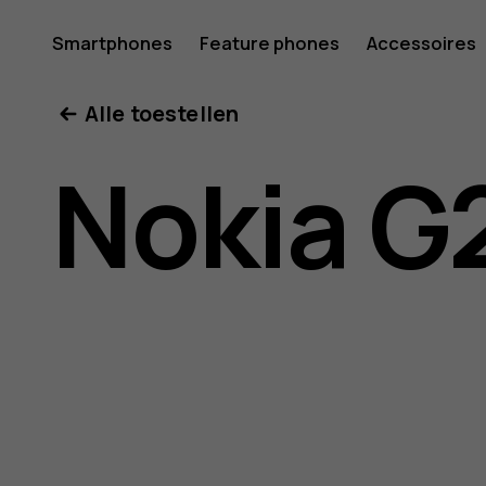
Gebruike
Smartphones
Feature phones
Accessoires
Mijn account
Alle toestellen
voor
Nokia G
Nokia
G21