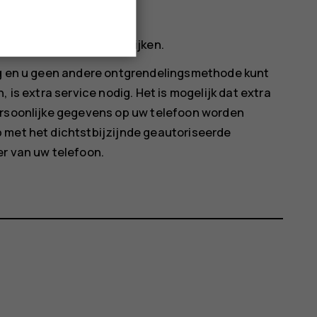
ht
en en in de camera te kijken.
ing en u geen andere ontgrendelingsmethode kunt
 is extra service nodig. Het is mogelijk dat extra
ersoonlijke gegevens op uw telefoon worden
 met het dichtstbijzijnde geautoriseerde
er van uw telefoon.