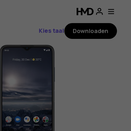
ding
p
Kies taal
Downloaden