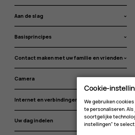
Aan de slag
Basisprincipes
Contact maken met uw familie en vrienden
Camera
Cookie-instelli
Internet en verbindingen
We gebruiken cookies 
te personaliseren. Als
soortgelijke technolog
Uw dag indelen
instellingen" te sele