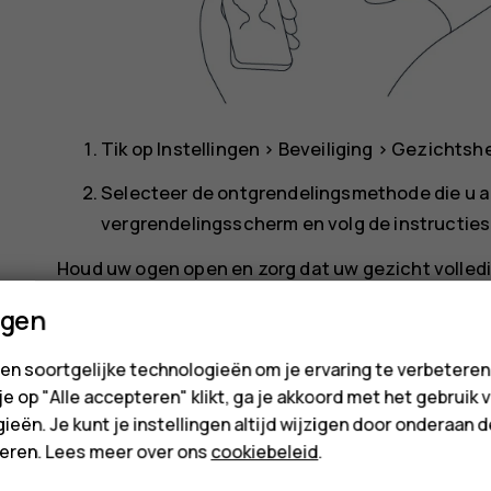
Tik op
Instellingen
>
Beveiliging
>
Gezichtsh
Selecteer de ontgrendelingsmethode die u al
vergrendelingsscherm en volg de instructies
Houd uw ogen open en zorg dat uw gezicht volledig
wordt afgedekt.
ngen
Opmerking
: Gezichtsherkenning bij ontgre
en soortgelijke technologieën om je ervaring te verbetere
patroon of wachtwoord gebruiken. Uw telefoo
 je op "Alle accepteren" klikt, ga je akkoord met het gebruik 
worden ontgrendeld. Ontgrendelen via gezic
ieën. Je kunt je instellingen altijd wijzigen door onderaan 
lichte of te donkere omgeving minder goed 
cteren. Lees meer over ons
cookiebeleid
.