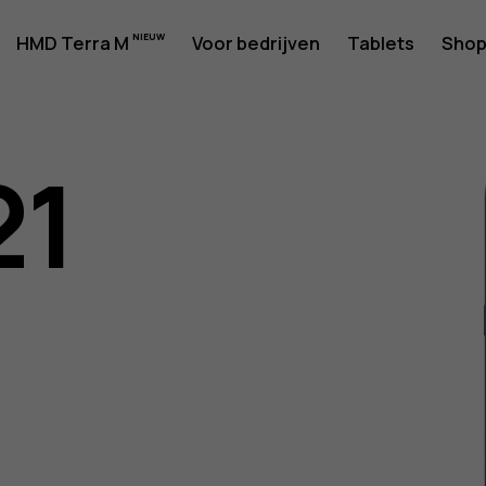
rshandlei
HMD Terra M
Voor bedrijven
Tablets
Sho
21