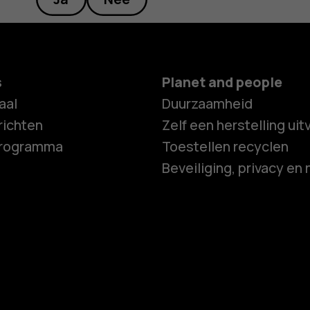
s
Planet and people
aal
Duurzaamheid
ichten
Zelf een herstelling ui
programma
Toestellen recyclen
Beveiliging, privacy en 
Smartphon
Feature ph
Accessoire