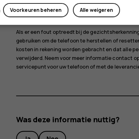
Uw telefoon ontgrendelen met uw gezic
Voorkeuren beheren
Alle weigeren
Ontgrendel uw telefoon door het scherm te activer
Als er een fout optreedt bij de gezichtsherkenn
gebruiken om de telefoon te herstellen of resetten,
kosten in rekening worden gebracht en dat alle p
verwijderd. Neem voor meer informatie contact op
servicepunt voor uw telefoon of met de leveranci
Was deze informatie nuttig?
Ja
Nee