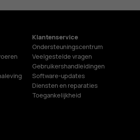
Klantenservice
Ondersteuningscentrum
tvoeren
Veelgestelde vragen
Gebruikershandleidingen
naleving
Software-updates
es
Diensten en reparaties
Toegankelijkheid
ones
s