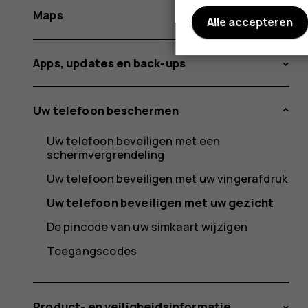
Maps
Alle accepteren
Apps, updates en back-ups
Uw telefoon beschermen
Uw telefoon beveiligen met een
schermvergrendeling
Uw telefoon beveiligen met uw vingerafdruk
Uw telefoon beveiligen met uw gezicht
De pincode van uw simkaart wijzigen
Toegangscodes
Product- en veiligheidsinformatie