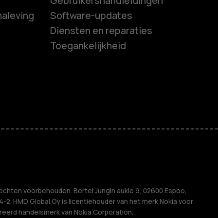
Gebruikershandleidingen
naleving
Software-updates
es
Diensten en reparaties
Toegankelijkheid
ones
s
M
ven
echten voorbehouden. Bertel Jungin aukio 9, 02600 Espoo,
2. HMD Global Oy is licentiehouder van het merk Nokia voor
treerd handelsmerk van Nokia Corporation.