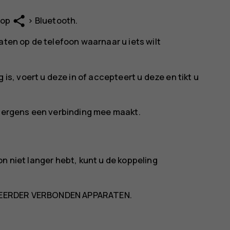
share
 op
>
Bluetooth
.
aten op de telefoon waarnaar u iets wilt
 is, voert u deze in of accepteert u deze en tikt u
r ergens een verbinding mee maakt.
n niet langer hebt, kunt u de koppeling
EERDER VERBONDEN APPARATEN
.