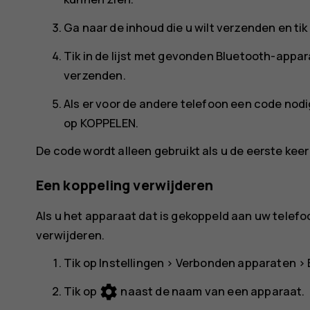
Ga naar de inhoud die u wilt verzenden en tik
Tik in de lijst met gevonden Bluetooth-appar
verzenden.
Als er voor de andere telefoon een code nodig
op
KOPPELEN
.
De code wordt alleen gebruikt als u de eerste kee
Een koppeling verwijderen
Als u het apparaat dat is gekoppeld aan uw telefoo
verwijderen.
Tik op
Instellingen
>
Verbonden apparaten
>
settings
Tik op
naast de naam van een apparaat.