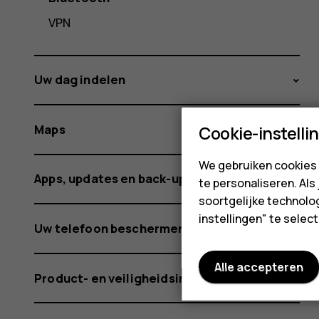
VPN
Uw dag indelen
Maps
Cookie-instelli
We gebruiken cookies 
Apps, updates en back-ups
te personaliseren. Als
soortgelijke technolog
instellingen" te sele
Uw telefoon beschermen
Alle accepteren
Product- en veiligheidsinformatie