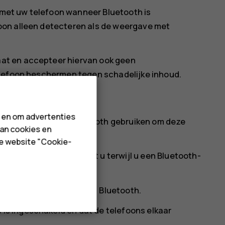
et uw telefoon wanneer Bluetooth is
oon alleen detecteren als de weergave met
at en accepteer hiervan ook geen
elefoon beschermen tegen schadelijke inhoud.
n en om advertenties
wilt delen, kunt u Bluetooth gebruiken om deze
van cookies en
de website "Cookie-
rtijd gebruiken. Zo kunt u terwijl u een Bluetooth-
lefoon verzenden.
Verbindingsvoorkeuren
>
Bluetooth
.
 is ingeschakeld en dat de telefoons elkaar