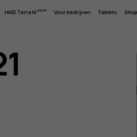
rshandlei
HMD Terra M
Voor bedrijven
Tablets
Sho
21