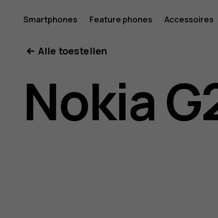
Gebruike
Smartphones
Feature phones
Accessoires
Mijn account
Alle toestellen
voor
Nokia G
Nokia
G21