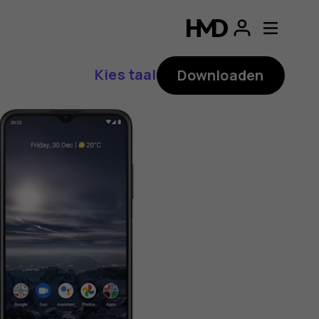
ding
p
Kies taal
Downloaden