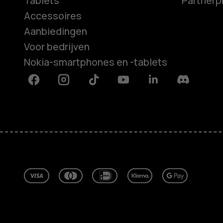
Tablets
Partner
Accessoires
Aanbiedingen
Voor bedrijven
Nokia-smartphones en -tablets
Facebook
Instagram
Tiktok
Youtube
Linkedin
Discord
Over ons
Herstellen, hergebruiken, recycle
Duurzaamheid