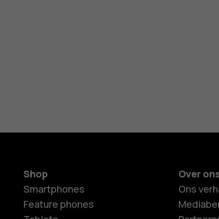
Shop
Over on
Smartphones
Ons verh
Feature phones
Mediaber