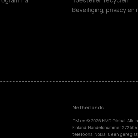
programma
Toestellen recyclen
Beveiliging, privacy en 
Smartphon
Feature ph
Accessoire
HMD Terra 
Voor bedrij
Netherlands
Tablets
n
TM en © 2026 HMD Global. Alle r
Finland. Handelsnummer 2724044-
telefoons. Nokia is een geregis