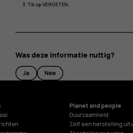
Tik op
VERGETEN
.
Was deze informatie nuttig?
Ja
Nee
s
Planet and people
aal
Duurzaamheid
ichten
Zelf een herstelling ui