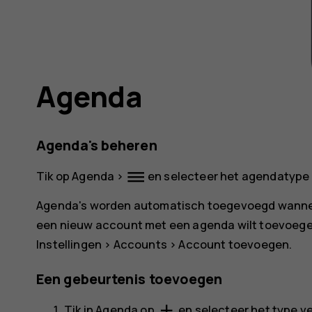
Agenda
Agenda's beheren
dehaze
Tik op
Agenda
>
en selecteer het agendatype 
Agenda's worden automatisch toegevoegd wanneer
een nieuw account met een agenda wilt toevoegen
Instellingen
>
Accounts
>
Account toevoegen
.
Een gebeurtenis toevoegen
add
Tik in
Agenda
op
en selecteer het type v