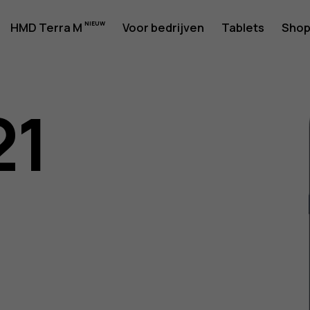
rshandlei
HMD Terra M
Voor bedrijven
Tablets
Sho
21