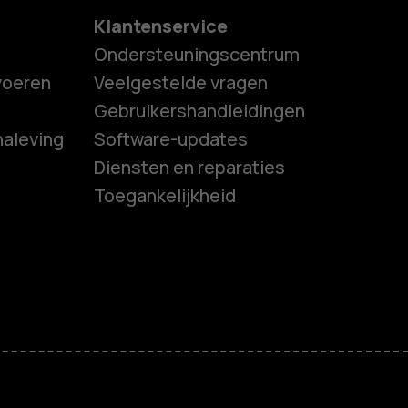
Klantenservice
Ondersteuningscentrum
tvoeren
Veelgestelde vragen
Gebruikershandleidingen
naleving
Software-updates
es
Diensten en reparaties
Toegankelijkheid
ones
s
M