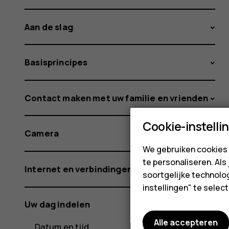
Aan de slag
Basisprincipes
Contact maken met uw familie en vrienden
Cookie-instelli
Camera
We gebruiken cookies 
te personaliseren. Als
Internet en verbindingen
soortgelijke technolog
instellingen" te sele
Uw dag indelen
Alle accepteren
Datum en tijd