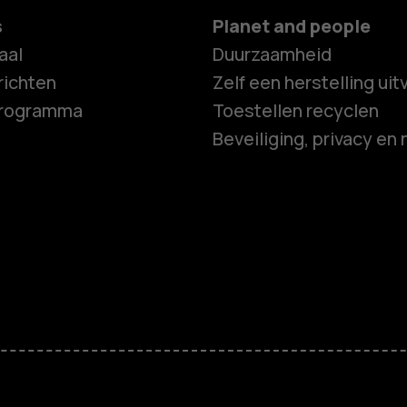
s
Planet and people
aal
Duurzaamheid
ichten
Zelf een herstelling ui
programma
Toestellen recyclen
Beveiliging, privacy en 
Smartphon
Feature ph
Accessoire
HMD Terra 