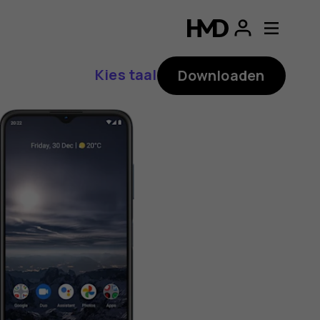
ding
p
Kies taal
Downloaden