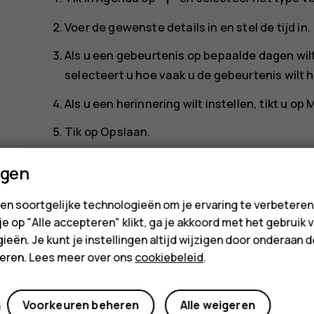
Voer de gewenste details in en stel de tijd in.
Als u een gebeurtenis op bepaalde dagen wilt
selecteert u hoe vaak u de gebeurtenis wilt 
Als u een herinnering wilt instellen, tikt u op
M
Tik op
Opslaan
.
Tip:
Als u een gebeurtenis wilt bewerken, ti
ngen
details.
en soortgelijke technologieën om je ervaring te verbetere
 je op "Alle accepteren" klikt, ga je akkoord met het gebruik 
Een afspraak verwijderen
ieën. Je kunt je instellingen altijd wijzigen door onderaan 
cteren. Lees meer over ons
cookiebeleid
.
Tik op de gebeurtenis.
more_vert
Tik op
>
Verwijderen
.
Voorkeuren beheren
Alle weigeren