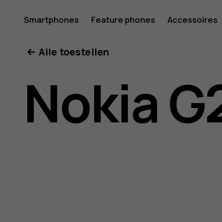
Gebruike
Smartphones
Feature phones
Accessoires
Mijn account
Alle toestellen
voor
Nokia G
Nokia
G21