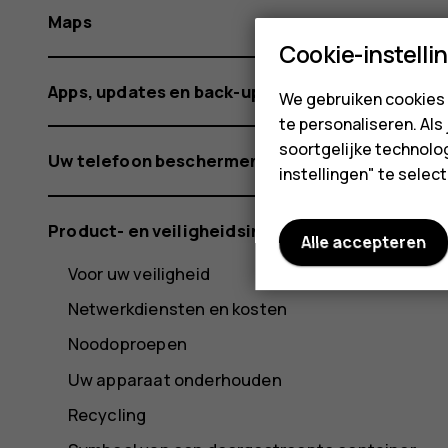
Maps
Cookie-instelli
Apps, updates en back-ups
We gebruiken cookies 
te personaliseren. Als
soortgelijke technolog
Uw telefoon beschermen
instellingen" te sele
Product- en veiligheidsinformatie
Alle accepteren
Voor uw veiligheid
Netwerkdiensten en kosten
Noodoproepen
Uw apparaat onderhouden
Recycling