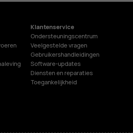
Klantenservice
Ondersteuningscentrum
tvoeren
Veelgestelde vragen
Gebruikershandleidingen
naleving
Software-updates
es
Diensten en reparaties
Toegankelijkheid
ones
s