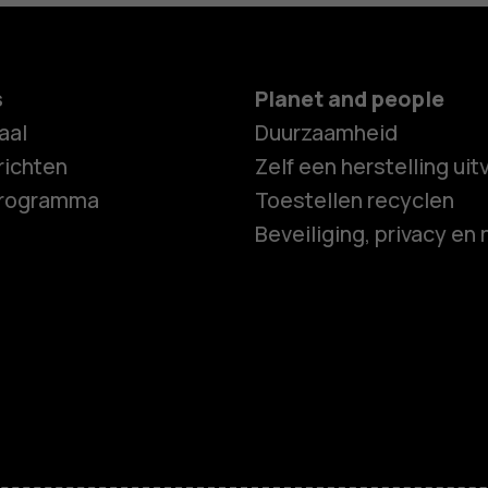
s
Planet and people
aal
Duurzaamheid
ichten
Zelf een herstelling ui
programma
Toestellen recyclen
Beveiliging, privacy en 
Smartphon
Feature ph
Accessoire