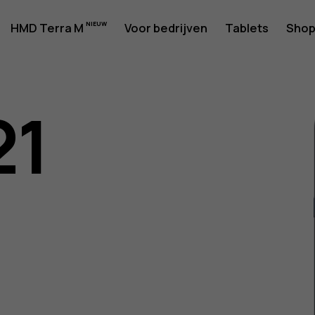
rshandlei
HMD Terra M
Voor bedrijven
Tablets
Sho
21