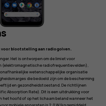
ns
 voor blootstelling aan radiogolven.
nger. Het is ontworpen om de limiet voor
den (elektromagnetische radiofrequentievelden),
e onafhankelijke wetenschappelijke organisatie
iligheidsmarges die bedoeld zijn om de bescherming
eftijd en gezondheidstoestand. De richtlijnen
fic Absorption Rate). Dit is een uitdrukking voor
in het hoofd of op het lichaam beland wanneer het
 voor mobiele apparaten is 2,0 W/kg gemiddeld