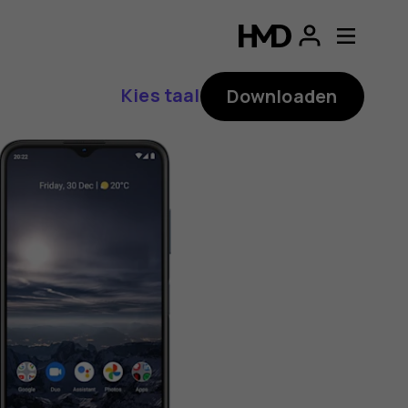
ding
p
Kies taal
Downloaden