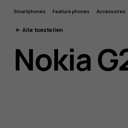
Gebruike
Smartphones
Feature phones
Accessoires
Mijn account
Alle toestellen
voor
Nokia G
Nokia
G21